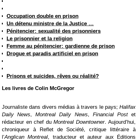
Occupation double en prison
Un détenu ministre de la Justice …
Pénitencier: sexualité des prisonniers
Le prisonnier et la religion
Femme au pénitencier: gardienne de prison
Drogue et paradis artificiel en prison
Prisons et suicides, rêves ou réalité?
Les livres de Colin McGregor
Journaliste dans divers médias à travers le pays;
Halifax
Daily News
,
Montreal Daily News
,
Financial Post
et
rédacteur en chef du
Montreal Downtowner
. Aujourd’hui,
chroniqueur à Reflet de Société, critique littéraire à
l’
Anglican Montreal
, traducteur et auteur aux Éditions