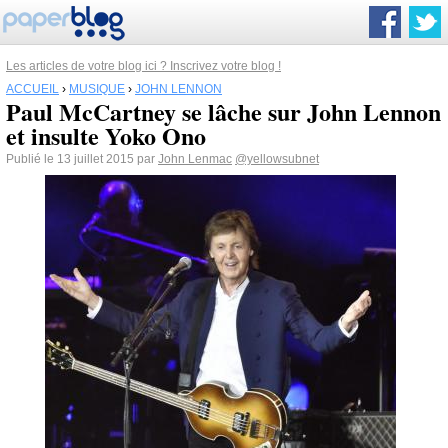
Les articles de votre blog ici ? Inscrivez votre blog !
ACCUEIL
›
MUSIQUE
›
JOHN LENNON
Paul McCartney se lâche sur John Lennon
et insulte Yoko Ono
Publié le 13 juillet 2015 par
John Lenmac
@yellowsubnet