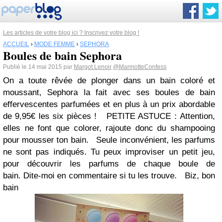
Les articles de votre blog ici ? Inscrivez votre blog !
ACCUEIL
›
MODE FEMME
›
SEPHORA
Boules de bain Sephora
Publié le 14 mai 2015 par
Margot Lenoir
@MarmotteConfess
On a toute rêvée de plonger dans un bain coloré et
moussant, Sephora la fait avec ses boules de bain
effervescentes parfumées et en plus à un prix abordable
de 9,95€ les six pièces ! PETITE ASTUCE : Attention,
elles ne font que colorer, rajoute donc du shampooing
pour mousser ton bain. Seule inconvénient, les parfums
ne sont pas indiqués. Tu peux improviser un petit jeu,
pour découvrir les parfums de chaque boule de
bain. Dite-moi en commentaire si tu les trouve. Biz, bon
bain