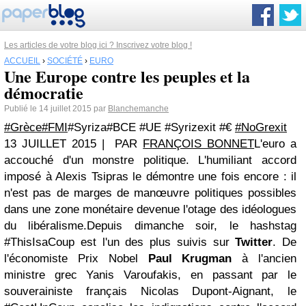
Les articles de votre blog ici ? Inscrivez votre blog !
ACCUEIL
›
SOCIÉTÉ
›
EURO
Une Europe contre les peuples et la
démocratie
Publié le 14 juillet 2015 par
Blanchemanche
#Grèce
#FMI
#Syriza#BCE #UE #Syrizexit #€
‪#‎NoGrexit‬
13 JUILLET 2015
| PAR
FRANÇOIS BONNET
L'euro a
accouché d'un monstre politique. L'humiliant accord
imposé à Alexis Tsipras le démontre une fois encore : il
n'est pas de marges de manœuvre politiques possibles
dans une zone monétaire devenue l'otage des idéologues
du libéralisme.
Depuis dimanche soir, le hashstag
#ThisIsaCoup est l'un des plus suivis sur
Twitter
. De
l'économiste Prix Nobel
Paul Krugman
à l'ancien
ministre grec Yanis Varoufakis, en passant par le
souverainiste français Nicolas Dupont-Aignant, le