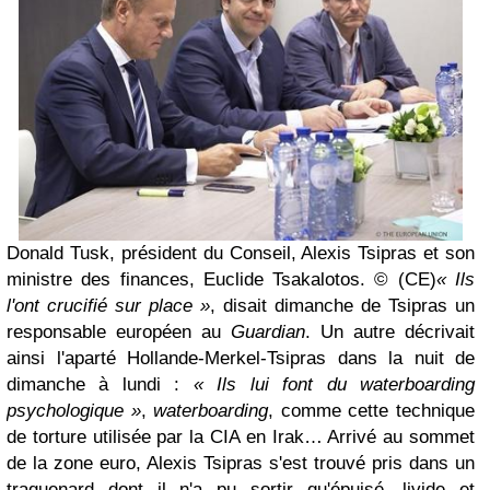
Donald Tusk, président du Conseil, Alexis Tsipras et son
ministre des finances, Euclide Tsakalotos.
© (CE)
« Ils
l'ont crucifié sur place »
, disait dimanche de Tsipras un
responsable européen au
Guardian
. Un autre décrivait
ainsi l'aparté Hollande-Merkel-Tsipras dans la nuit de
dimanche à lundi :
« Ils lui font du waterboarding
psychologique »
,
waterboarding
, comme cette technique
de torture utilisée par la CIA en Irak… Arrivé au sommet
de la zone euro, Alexis Tsipras s'est trouvé pris dans un
traquenard dont il n'a pu sortir qu'épuisé, livide et