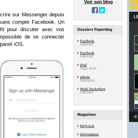
Voir son blog
scrire sur Messenger depuis
L
 sans compte Facebook. Un
fit pour discuter avec vos
Dossiers Paperblog
impossible de se connecter
Facebook
areil iOS.
internet
Facebook
internet
iPad
High tech
iphone
Marques
Mark Zuckerberg
internet
Magazines
High tech
Informatique