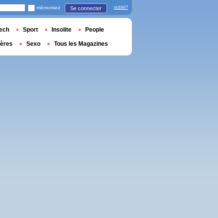
mémorisez
oublié?
Se connecter
ech
Sport
Insolite
People
ières
Sexo
Tous les Magazines