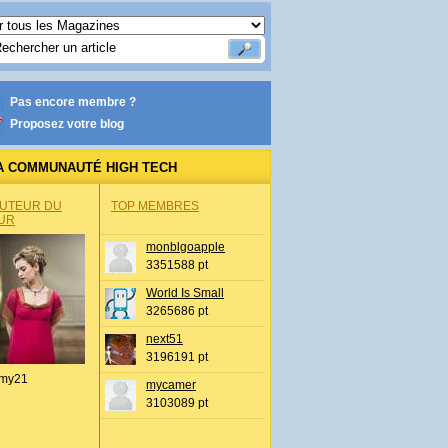
Pas encore membre ?
Proposez votre blog
A COMMUNAUTÉ HIGH TECH
AUTEUR DU
TOP MEMBRES
UR
monblgoapple
3351588 pt
World Is Small
3265686 pt
next51
3196191 pt
my21
mycamer
3103089 pt