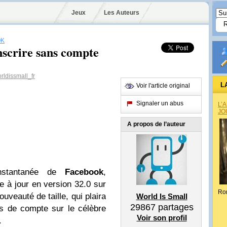
Jeux
Les Auteurs
OK
nscrire sans compte
ldissmall_fr
L
Voir l'article original
Signaler un abus
L’
JO
A propos de l’auteur
instantanée de
Facebook
,
 à jour en version 32.0 sur
Ro
ouveauté de taille, qui plaira
World Is Small
29867
partages
s de compte sur le célèbre
Voir son profil
.