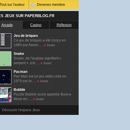
Tout sur l'auteur
Devenez membre
ES JEUX SUR PAPERBLOG.FR
Arcade
Casino
Réflexion
Jeu de briques
Ce jeu de briques a été conçu en
1985 par Alexei......
Jouez
Snake
Snake, de l'anglais signifiant «
serpent », est......
Jouez
Pacman
Pac-Man est un jeu vidéo créé en
1979 par le......
Jouez
Bubble
Puzzle Bobble aussi appelée Bust-a-
Move en......
Jouez
Découvrir l'espace Jeux