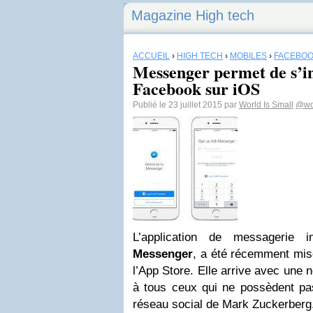
Magazine High tech
ACCUEIL
›
HIGH TECH
›
MOBILES
›
FACEBO
Messenger permet de s’i
Facebook sur iOS
Publié le 23 juillet 2015 par
World Is Small
@wor
L’application de messagerie 
Messenger
, a été récemment mise
l’App Store. Elle arrive avec une n
à tous ceux qui ne possèdent pa
réseau social de Mark Zuckerberg