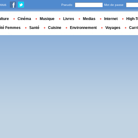
nous
Pseudo
Mot de passe
lture
Cinéma
Musique
Livres
Medias
Internet
High-T
ôté Femmes
Santé
Cuisine
Environnement
Voyages
Carr