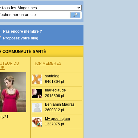
Pas encore membre ?
Proposez votre blog
A COMMUNAUTÉ SANTÉ
AUTEUR DU
TOP MEMBRES
UR
santelog
6461364 pt
marieclaude
2915806 pt
Benjamin Magras
2600812 pt
my21
My green glam
1337075 pt