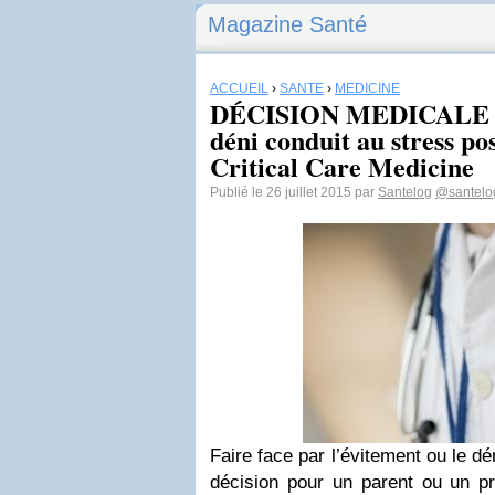
Magazine Santé
ACCUEIL
›
SANTÉ
›
MEDICINE
DÉCISION MEDICALE po
déni conduit au stress po
Critical Care Medicine
Publié le 26 juillet 2015 par
Santelog
@santelo
Faire face par l’évitement ou le d
décision pour un parent ou un p