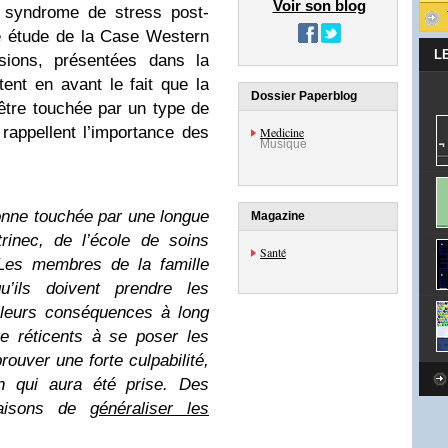
Voir son blog
u syndrome de stress post-
e étude de la Case Western
L
sions, présentées dans la
ent en avant le fait que la
Dossier Paperblog
 être touchée par un type de
rappellent l’importance des
Medicine
Musique
sonne touchée par une longue
Magazine
trinec, de l’école de soins
Santé
 Les membres de la famille
u’ils doivent prendre les
 leurs conséquences à long
e réticents à se poser les
rouver une forte culpabilité,
on qui aura été prise. Des
 raisons de
généraliser les