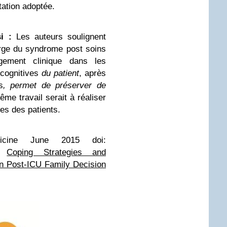
ptation adoptée.
i :
Les auteurs soulignent
rge du syndrome post soins
gement clinique dans les
 cognitives
du patient
, après
s
, permet de préserver de
me travail serait à réaliser
es des patients.
icine June 2015 doi:
34
Coping Strategies and
n Post-ICU Family Decision