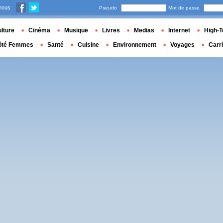
nous
Pseudo
Mot de passe
lture
Cinéma
Musique
Livres
Medias
Internet
High-T
ôté Femmes
Santé
Cuisine
Environnement
Voyages
Carr