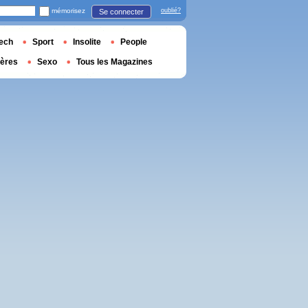
mémorisez
oublié?
Se connecter
ech
Sport
Insolite
People
ières
Sexo
Tous les Magazines