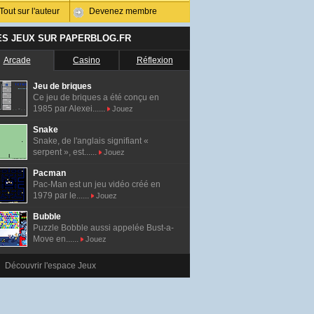
Tout sur l'auteur
Devenez membre
ES JEUX SUR PAPERBLOG.FR
Arcade
Casino
Réflexion
Jeu de briques
Ce jeu de briques a été conçu en
1985 par Alexei......
Jouez
Snake
Snake, de l'anglais signifiant «
serpent », est......
Jouez
Pacman
Pac-Man est un jeu vidéo créé en
1979 par le......
Jouez
Bubble
Puzzle Bobble aussi appelée Bust-a-
Move en......
Jouez
Découvrir l'espace Jeux