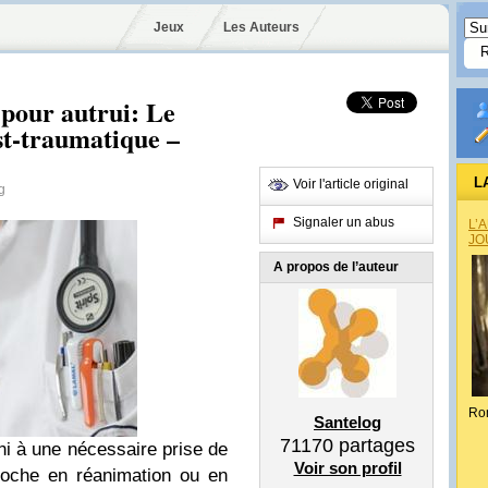
Jeux
Les Auteurs
ur autrui: Le
st-traumatique –
L
Voir l'article original
g
Signaler un abus
L’
JO
A propos de l’auteur
Ro
Santelog
71170
partages
éni à une nécessaire prise de
Voir son profil
roche en réanimation ou en