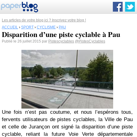
Les articles de votre blog ici ? Inscrivez votre blog !
ACCUEIL
›
SPORT
›
CYCLISME
›
PAU
Disparition d’une piste cyclable à Pau
Publié le 26 juillet 2015 par
Pistescyclables
@PistesCyclables
Une fois n’est pas coutume, et nous l’espérons tous,
fervents utilisateurs de pistes cyclables, la Ville de Pau
et celle de Jurançon ont signé la disparition d’une piste
cyclable, reliant la future Voie Verte départementale