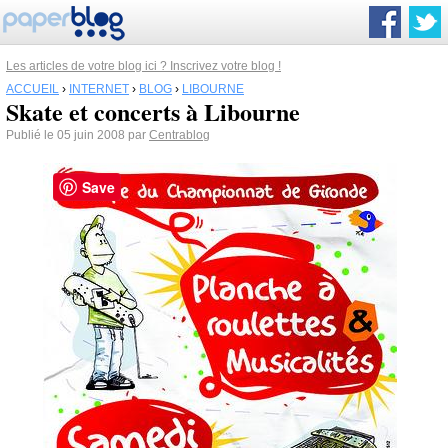
Les articles de votre blog ici ? Inscrivez votre blog !
ACCUEIL
›
INTERNET
›
BLOG
›
LIBOURNE
Skate et concerts à Libourne
Publié le 05 juin 2008 par
Centrablog
Save