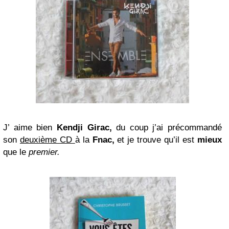
J’ aime bien
Kendji Girac,
du coup j’ai précommandé
son
deuxième CD
à la
Fnac,
et je trouve qu’il est
mieux
que le
premier.