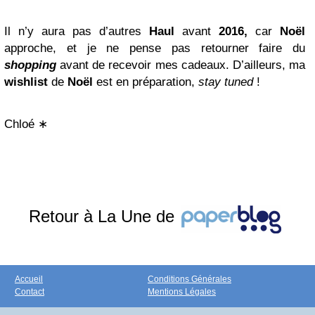
Il n’y aura pas d’autres
Haul
avant
2016,
car
Noël
approche, et je ne pense pas retourner faire du
shopping
avant de recevoir mes cadeaux. D’ailleurs, ma
wishlist
de
Noël
est en préparation,
s
t
a
y
t
u
n
e
d
!
Chloé ∗
Retour à La Une de
Accueil
Conditions Générales
Contact
Mentions Légales