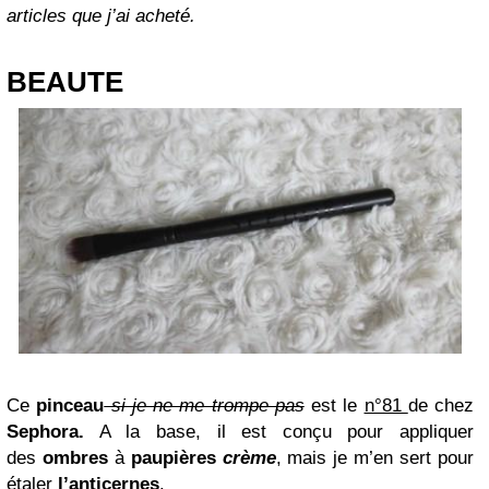
articles que j’ai acheté.
BEAUTE
Ce
pinceau
si je ne me trompe pas
est le
n°81
de chez
Sephora.
A la base, il est conçu pour appliquer
des
ombres
à
paupières
crème
, mais je m’en sert pour
étaler
l’anticernes
.