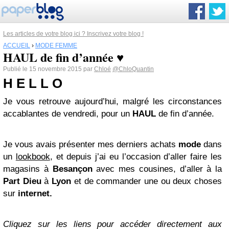
Les articles de votre blog ici ? Inscrivez votre blog !
ACCUEIL
›
MODE FEMME
HAUL de fin d’année ♥
Publié le 15 novembre 2015 par
Chloé
@ChloQuantin
H E L L O
Je vous retrouve aujourd’hui, malgré les circonstances
accablantes de vendredi, pour un
HAUL
de fin d’année.
Je vous avais présenter mes derniers achats
mode
dans
un
lookbook
, et depuis j’ai eu l’occasion d’aller faire les
magasins à
Besançon
avec mes cousines, d’aller à la
Part Dieu
à
Lyon
et de commander une ou deux choses
sur
internet.
Cliquez sur les liens pour accéder directement aux