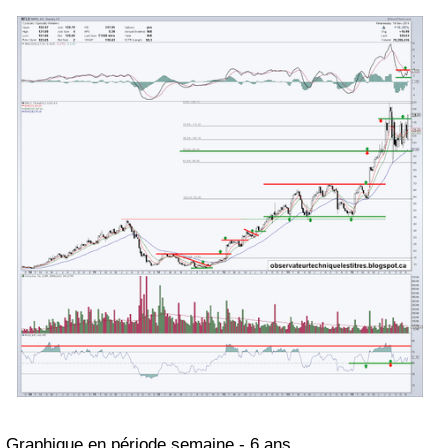
Graphique en période
semaine
-
6
a
ns