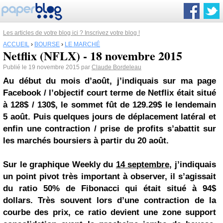
Les articles de votre blog ici ? Inscrivez votre blog !
ACCUEIL
›
BOURSE
›
LE MARCHÉ
Netflix (NFLX) - 18 novembre 2015
Publié le 19 novembre 2015 par
Claude Bordeleau
Au début du mois d’août, j’indiquais sur ma page
Facebook / l’objectif court terme de Netflix était situé
à 128$ / 130$, le sommet fût de 129.29$ le lendemain
5 août. Puis quelques jours de déplacement latéral et
enfin une contraction / prise de profits s’abattit sur
les marchés boursiers à partir du 20 août.
Sur le graphique Weekly du
14 septembre,
j’indiquais
un point pivot très important à observer, il s’agissait
du ratio 50% de Fibonacci qui était situé à 94$
dollars. Très souvent lors d’une contraction de la
courbe des prix, ce ratio devient une zone support