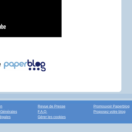
e
on
Revue de Presse
Promouvoir Paperblog
 Générales
F.A.Q.
Proposez votre blog
égales
Gérer les cookies