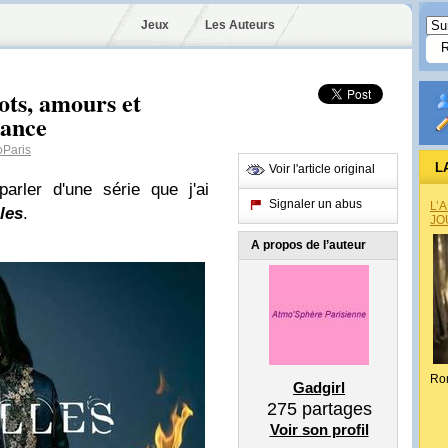
Jeux
Les Auteurs
lots, amours et
rance
Paris
L
Voir l'article original
parler d'une série que j'ai
Signaler un abus
L’
les
.
JO
A propos de l’auteur
Ro
Gadgirl
275
partages
Voir son profil