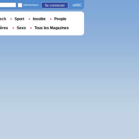
mémorisez
oublié?
Se connecter
ech
Sport
Insolite
People
ières
Sexo
Tous les Magazines