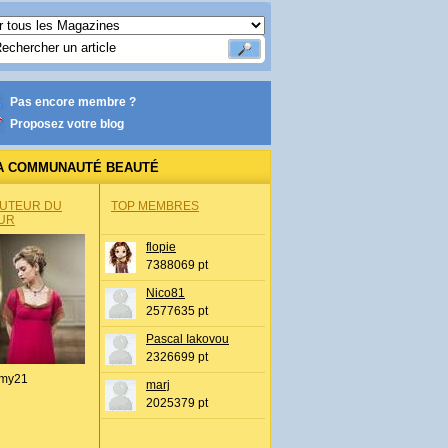
Pas encore membre ?
Proposez votre blog
A COMMUNAUTÉ BEAUTÉ
AUTEUR DU
TOP MEMBRES
UR
flopie
7388069 pt
Nico81
2577635 pt
Pascal Iakovou
2326699 pt
my21
marj
2025379 pt