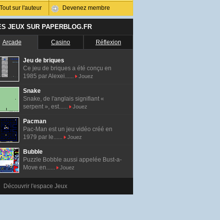
Tout sur l'auteur
Devenez membre
ES JEUX SUR PAPERBLOG.FR
Arcade
Casino
Réflexion
Jeu de briques
Ce jeu de briques a été conçu en
1985 par Alexei......
Jouez
Snake
Snake, de l'anglais signifiant «
serpent », est......
Jouez
Pacman
Pac-Man est un jeu vidéo créé en
1979 par le......
Jouez
Bubble
Puzzle Bobble aussi appelée Bust-a-
Move en......
Jouez
Découvrir l'espace Jeux