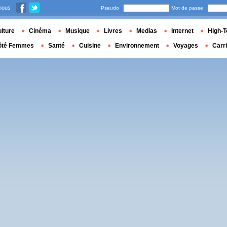
nous
Pseudo
Mot de passe
lture
Cinéma
Musique
Livres
Medias
Internet
High-T
ôté Femmes
Santé
Cuisine
Environnement
Voyages
Carr