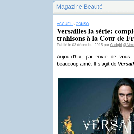
Magazine Beauté
ACCUEIL
›
CONSO
Versailles la série: comp
trahisons à la Cour de F
Publié le 03 décembre 2015 par
Gadgirl
@Atmo
Aujourd'hui, j'ai envie de vous 
beaucoup aimé. Il s'agit de
Versail