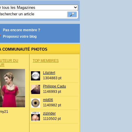
Pas encore membre ?
Proposez votre blog
A COMMUNAUTÉ PHOTOS
AUTEUR DU
TOP MEMBRES
UR
LilaVert
1304883 pt
Philippe Cadu
1146993 pt
mld06
1140982 pt
my21
zizirider
1110502 pt