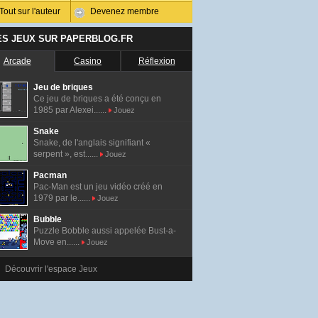
Tout sur l'auteur
Devenez membre
ES JEUX SUR PAPERBLOG.FR
Arcade
Casino
Réflexion
Jeu de briques
Ce jeu de briques a été conçu en
1985 par Alexei......
Jouez
Snake
Snake, de l'anglais signifiant «
serpent », est......
Jouez
Pacman
Pac-Man est un jeu vidéo créé en
1979 par le......
Jouez
Bubble
Puzzle Bobble aussi appelée Bust-a-
Move en......
Jouez
Découvrir l'espace Jeux