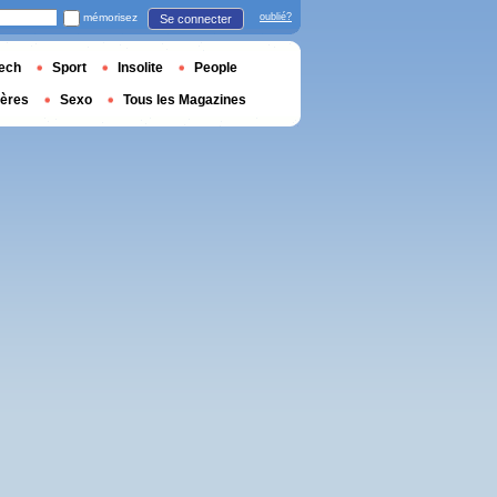
mémorisez
oublié?
Se connecter
ech
Sport
Insolite
People
ières
Sexo
Tous les Magazines