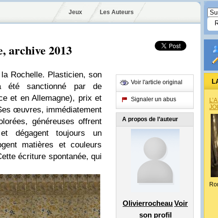
Jeux
Les Auteurs
, archive 2013
la Rochelle. Plasticien, son
L
Voir l'article original
a été sanctionné par de
e et en Allemagne), prix et
Signaler un abus
L’
JO
 Ses œuvres, immédiatement
A propos de l’auteur
lorées, généreuses offrent
 et dégagent toujours un
ogent matières et couleurs
ette écriture spontanée, qui
Ro
Olivierrocheau
Voir
son profil