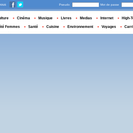
nous
Pseudo
Mot de passe
lture
Cinéma
Musique
Livres
Medias
Internet
High-T
ôté Femmes
Santé
Cuisine
Environnement
Voyages
Carr