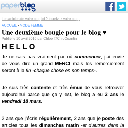
Les articles de votre blog ici ? Inscrivez votre blog !
ACCUEIL
›
MODE FEMME
Une deuxième bougie pour le blog ♥
Publié le 10 avril 2016 par
Chloé
@ChloQuantin
H E L L O
Je ne sais pas vraiment par où
commencer,
j’ai envie
de vous dire un grand
M
E
R
C
I
mais les remerciement
seront à la
fin
-chaque chose en son temps-.
Je suis très
contente
et très
émue
de vous retrouver
aujourd’hui parce que ça y est, le blog a eu
2 ans
le
vendredi 18 mars
.
2 ans
que j’écris
régulièrement
,
2 ans
que je
poste
des
articles tous les
dimanches matin
-et d’autres dans la