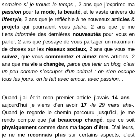
semaine si je trouve le temps-,
2
ans
que j’exprime ma
passion
pour la
mode,
la
beauté,
et le vaste univers du
lifestyle,
2 ans
que je réfléchie à ne nouveaux
articles
&
projets
qui pourraient vous
plaire,
2 ans
que je me
tiens
informée
des dernières
nouveautés
pour vous en
parler,
2 ans
que j’essaye de vous partager un maximum
de choses sur les
réseaux sociaux
,
2 ans
que vous me
suivez,
que vous
commentez
et
aimez
mes articles,
2
ans
que ma
vie
a
changée,
parce que tenir un blog, c’est
un peu comme s’occuper d’un animal : on s’en occupe
tous les jours, on le fait avec amour, avec passion…
Quand j’ai écrit mon premier article j’avais
14 ans
…
aujourd’hui je viens d’en avoir
17
-le 29 mars aha-.
Quand je regarde le chemin parcouru jusqu’ici, je me
rends compte que j’ai
beaucoup changé
, que ce soit
physiquement
comme dans ma
façon d’être
. D’ailleurs,
je ne me
reconnais plus
sur certains aspects, c’est