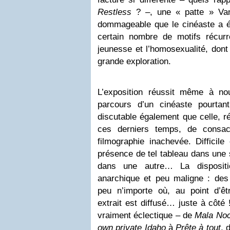
Restless
? –, une « patte » Van
dommageable que le cinéaste a él
certain nombre de motifs récur
jeunesse et l’homosexualité, dont
grande exploration.
L’exposition réussit même à n
parcours d’un cinéaste pourtan
discutable également que celle, r
ces derniers temps, de consac
filmographie inachevée. Difficil
présence de tel tableau dans une sa
dans une autre… La dispositi
anarchique et peu maligne : de
peu n’importe où, au point d’ê
extrait est diffusé… juste à côté 
vraiment éclectique – de
Mala No
own private Idaho
à
Prête à tout
, 