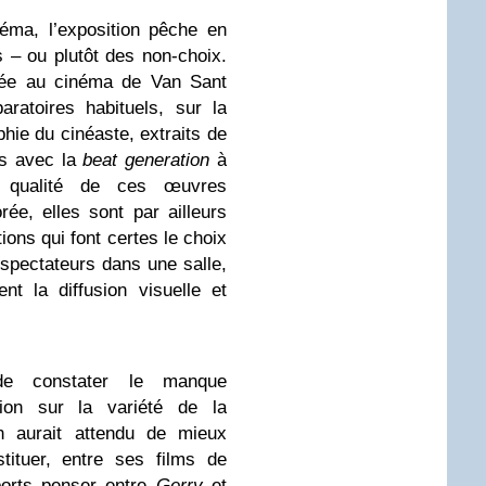
éma, l’exposition pêche en
s – ou plutôt des non-choix.
crée au cinéma de Van Sant
aratoires habituels, sur la
hie du cinéaste, extraits de
ns avec la
beat generation
à
a qualité de ces œuvres
ée, elles sont par ailleurs
ions qui font certes le choix
 spectateurs dans une salle,
nt la diffusion visuelle et
de constater le manque
tion sur la variété de la
n aurait attendu de mieux
tituer, entre ses films de
pports penser entre
Gerry
et