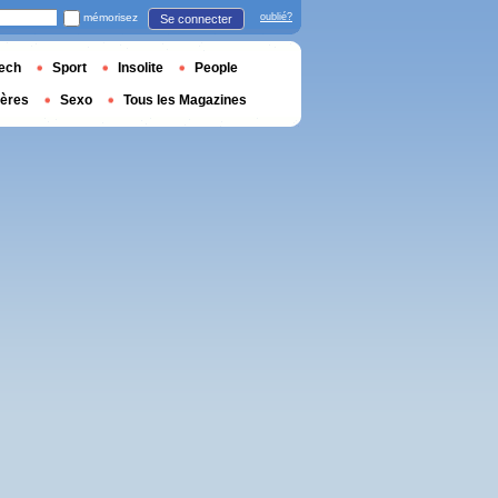
mémorisez
oublié?
Se connecter
ech
Sport
Insolite
People
ières
Sexo
Tous les Magazines