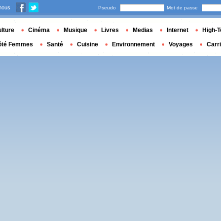
nous
Pseudo
Mot de passe
lture
Cinéma
Musique
Livres
Medias
Internet
High-T
ôté Femmes
Santé
Cuisine
Environnement
Voyages
Carr