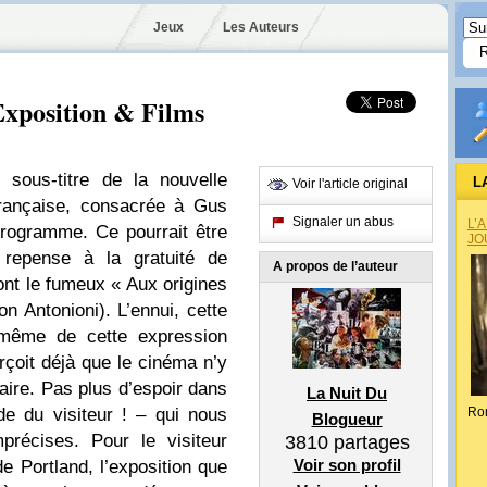
Jeux
Les Auteurs
Exposition & Films
 sous-titre de la nouvelle
L
Voir l'article original
française, consacrée à Gus
Signaler un abus
L’
programme. Ce pourrait être
JO
n repense à la gratuité de
A propos de l’auteur
ont le fumeux « Aux origines
n Antonioni). L’ennui, cette
u même de cette expression
rçoit déjà que le cinéma n’y
aire. Pas plus d’espoir dans
La Nuit Du
uide du visiteur ! – qui nous
Ro
Blogueur
récises. Pour le visiteur
3810
partages
Voir son profil
e Portland, l’exposition que