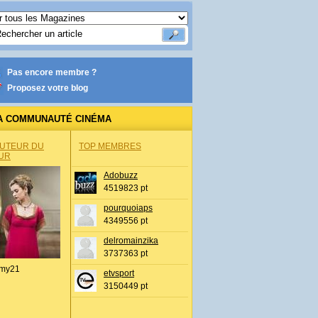
Pas encore membre ?
Proposez votre blog
A COMMUNAUTÉ CINÉMA
AUTEUR DU
TOP MEMBRES
UR
Adobuzz
4519823 pt
pourquoiaps
4349556 pt
delromainzika
3737363 pt
my21
etvsport
3150449 pt