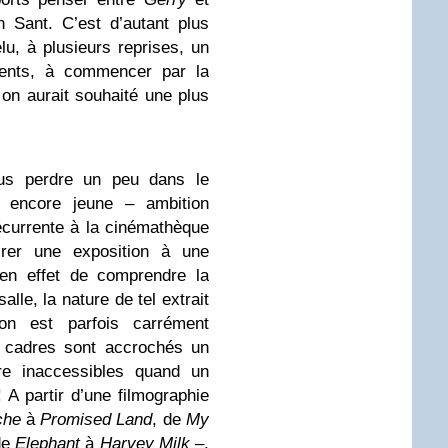
 Sant. C’est d’autant plus
u, à plusieurs reprises, un
rents, à commencer par la
 on aurait souhaité une plus
ous perdre un peu dans le
t encore jeune – ambition
écurrente à la cinémathèque
rer une exposition à une
e en effet de comprendre la
lle, la nature de tel extrait
on est parfois carrément
s cadres sont accrochés un
tre inaccessibles quand un
! A partir d’une filmographie
che
à
Promised Land
, de
My
de
Elephant
à
Harvey Milk
–,