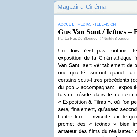
Magazine Cinéma
ACCUEIL
›
MÉDIAS
›
TÉLÉVISION
Gus Van Sant / Icônes – 
Par
La Nuit Du Blogueur
@NuitduBlogueur
Une fois n’est pas coutume, le
exposition de la Cinémathèque 
Van Sant, sert véritablement de 
une qualité, surtout quand l’o
certains sous-titres précédents (d
du pop » accompagnant l’expositio
fois-ci, réside dans le conten
« Exposition & Films », où l’on pe
sera, finalement, qu’assez second
l’autre titre – invisible sur le g
promet des « icônes » bien imp
amateur des films du réalisateur d