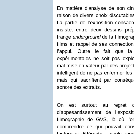
En matière d’analyse de son cin
raison de divers choix discutable
La partie de l’exposition consa
insiste, entre deux dessins prép
frange
underground
de la filmograp
films et rappel de ses connectio
l’appui. Outre le fait que l
expérimentales ne soit pas explor
mal mise en valeur par des project
intelligent de ne pas enfermer les
mais qui sacrifient par conséque
sonore des extraits.
On est surtout au regret 
d’appesantissement de l’exposi
filmographie de GVS, là où l’o
comprendre ce qui pouvait cons
facture si différente – quels ra