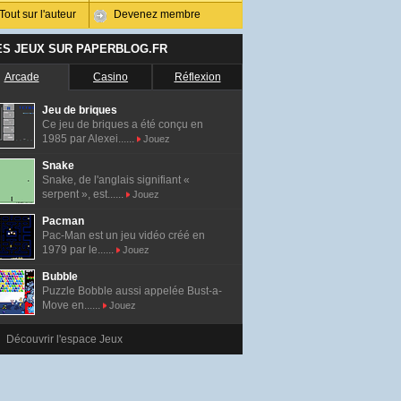
Tout sur l'auteur
Devenez membre
ES JEUX SUR PAPERBLOG.FR
Arcade
Casino
Réflexion
Jeu de briques
Ce jeu de briques a été conçu en
1985 par Alexei......
Jouez
Snake
Snake, de l'anglais signifiant «
serpent », est......
Jouez
Pacman
Pac-Man est un jeu vidéo créé en
1979 par le......
Jouez
Bubble
Puzzle Bobble aussi appelée Bust-a-
Move en......
Jouez
Découvrir l'espace Jeux