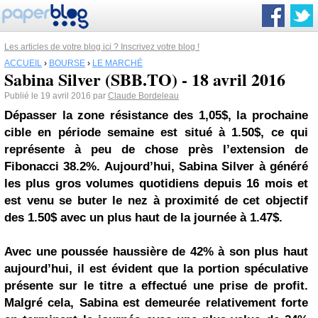
Les articles de votre blog ici ? Inscrivez votre blog !
ACCUEIL
›
BOURSE
›
LE MARCHÉ
Sabina Silver (SBB.TO) - 18 avril 2016
Publié le 19 avril 2016 par
Claude Bordeleau
Dépasser la zone résistance des 1,05$, la prochaine
cible en période semaine est situé à 1.50$, ce qui
représente à peu de chose près l’extension de
Fibonacci 38.2%. Aujourd’hui, Sabina Silver à généré
les plus gros volumes quotidiens depuis 16 mois et
est venu se buter le nez à proximité de cet objectif
des 1.50$ avec un plus haut de la journée à 1.47$.
Avec une poussée haussière de 42% à son plus haut
aujourd’hui, il est évident que la portion spéculative
présente sur le titre a effectué une prise de profit.
Malgré cela, Sabina est demeurée relativement forte