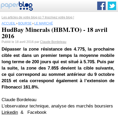
Les articles de votre blog ici ? Inscrivez votre blog !
ACCUEIL
›
BOURSE
›
LE MARCHÉ
HudBay Minerals (HBM.TO) - 18 avril
2016
Publié le 18 avril 2016 par
Claude Bordeleau
Dépasser la zone résistance des 4.77$, la prochaine
cible est dans un premier temps la moyenne mobile
long terme de 200 jours qui est situé à 5.70$. Puis par
la suite, la zone des 7.85$ devient la cible suivante,
ce qui correspond au sommet antérieur du 9 octobre
2015 et cela correspond également à l’extension de
Fibonacci 161.8%.
Claude Bordeleau
L’observateur technique, analyse des marchés boursiers
Linkedin
&
Facebook