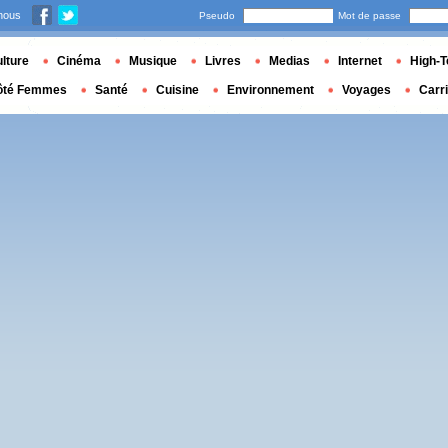
nous
Pseudo
Mot de passe
lture
Cinéma
Musique
Livres
Medias
Internet
High-T
ôté Femmes
Santé
Cuisine
Environnement
Voyages
Carr