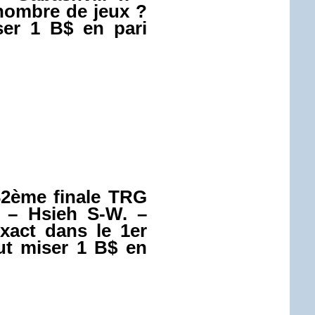
 nombre de jeux ?
iser 1 B$ en pari
2ème finale TRG
– Hsieh S-W. –
exact dans le 1er
aut miser 1 B$ en