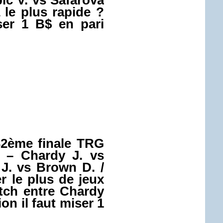
ic V. vs Safarova
 le plus rapide ?
iser 1 B$ en pari
2ème finale TRG
– Chardy J. vs
 J. vs Brown D. /
r le plus de jeux
tch entre Chardy
ion il faut miser 1