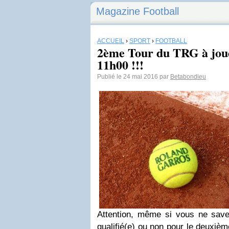
Magazine Football
ACCUEIL
›
SPORT
›
FOOTBALL
2ème Tour du TRG à jou
11h00 !!!
Publié le 24 mai 2016 par
Betabondieu
Attention, même si vous ne sav
qualifié(e) ou non pour le deuxiè