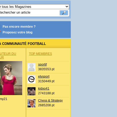
Pas encore membre ?
Proposez votre blog
A COMMUNAUTÉ FOOTBALL
AUTEUR DU
TOP MEMBRES
UR
sportif
3835553 pt
etvsport
3150449 pt
kidxo41
2743188 pt
my21
Chess & Strategy
2685208 pt