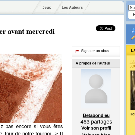
Jeux
Les Auteurs
er avant mercredi
L
Signaler un abus
L’
A propos de l’auteur
JO
Ro
Betabondieu
463
partages
ez pas encore si vous êtes
Voir son profil
me Tour de notre tournoi –>
Il