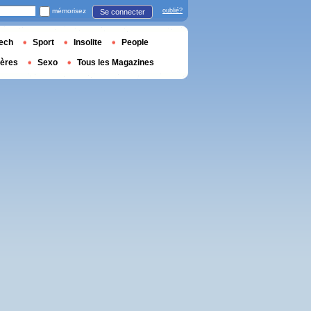
mémorisez
oublié?
Se connecter
ech
Sport
Insolite
People
ières
Sexo
Tous les Magazines