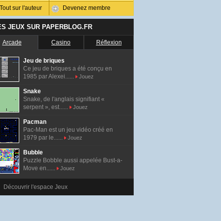
Tout sur l'auteur
Devenez membre
ES JEUX SUR PAPERBLOG.FR
Arcade
Casino
Réflexion
Jeu de briques
Ce jeu de briques a été conçu en
1985 par Alexei......
Jouez
Snake
Snake, de l'anglais signifiant «
serpent », est......
Jouez
Pacman
Pac-Man est un jeu vidéo créé en
1979 par le......
Jouez
Bubble
Puzzle Bobble aussi appelée Bust-a-
Move en......
Jouez
Découvrir l'espace Jeux