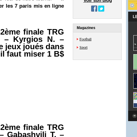
Voir son blog
r les 7 paris mis en ligne
L
Magazines
2ème finale TRG
– Kyrgios N. –
Football
de jeux joués dans
Sport
il faut miser 1 B$
2ème finale TRG
 Gabashvili T. –