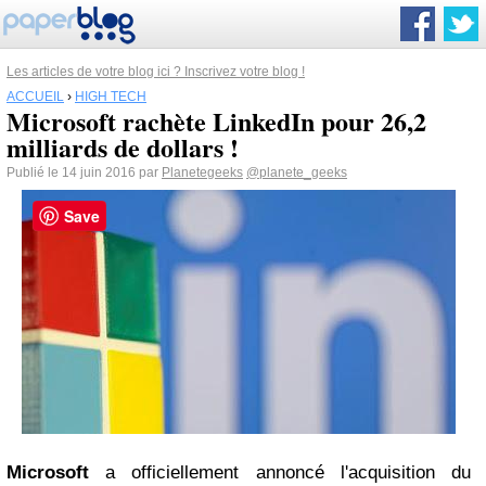
Les articles de votre blog ici ? Inscrivez votre blog !
ACCUEIL
›
HIGH TECH
Microsoft rachète LinkedIn pour 26,2
milliards de dollars !
Publié le 14 juin 2016 par
Planetegeeks
@planete_geeks
Save
Microsoft
a officiellement annoncé l'acquisition du