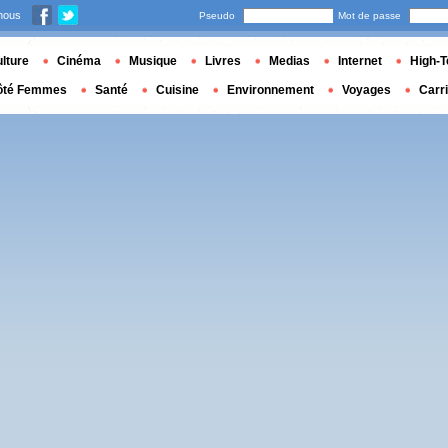
nous
Pseudo
Mot de passe
lture
Cinéma
Musique
Livres
Medias
Internet
High-T
ôté Femmes
Santé
Cuisine
Environnement
Voyages
Carr