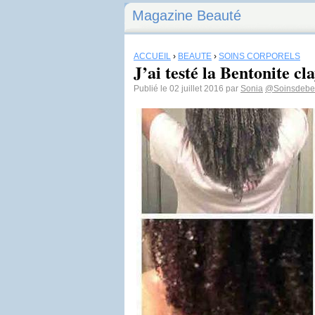
Magazine Beauté
ACCUEIL
›
BEAUTÉ
›
SOINS CORPORELS
J’ai testé la Bentonite cl
Publié le 02 juillet 2016 par
Sonia
@Soinsdebe