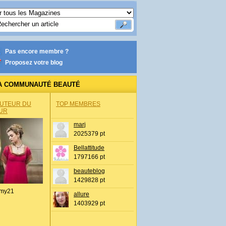
Pas encore membre ?
Proposez votre blog
A COMMUNAUTÉ BEAUTÉ
AUTEUR DU
TOP MEMBRES
UR
marj
2025379 pt
Bellattitude
1797166 pt
beauteblog
1429828 pt
my21
allure
1403929 pt