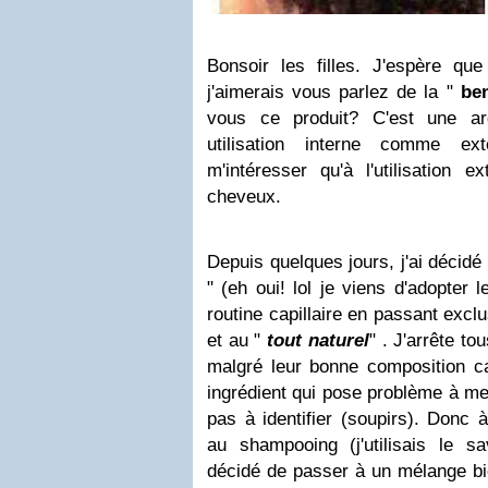
Bonsoir les filles. J'espère que
j'aimerais vous parlez de la "
ben
vous ce produit? C'est une arg
utilisation interne comme e
m'intéresser qu'à l'utilisation 
cheveux.
Depuis quelques jours, j'ai décidé 
" (eh oui! lol je viens d'adopter 
routine capillaire en passant exc
et au "
tout naturel
" . J'arrête t
malgré leur bonne composition car
ingrédient qui pose problème à me
pas à identifier (soupirs). Donc à
au shampooing (j'utilisais le s
décidé de passer à un mélange bi