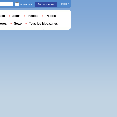
mémorisez
oublié?
Se connecter
ech
Sport
Insolite
People
ières
Sexo
Tous les Magazines