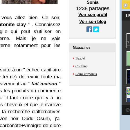
Sonia
1238
partages
Voir son profil
L
 vous allez bien. Ce soir,
Voir son blog
tonite clay
" . Connaissez
ile qui peut s'utiliser en
xterne. Mais je ne vais
externe notamment pour les
Magazines
Beauté
Coiffure
suite à un " échec capillaire
Soins corporels
le terme) de revoir toute ma
lusivement au "
fait maison
"
ous les produits du commerce
 il faut croire qu'il y a un
s cheveux et que je n'arrive
 la recherche d'alternatives
avon noir Dudu Osun), j'ai
carbonate+vinaigre de cidre