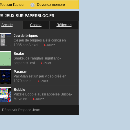
Tout sur l'auteur
Devenez membre
ES JEUX SUR PAPERBLOG.FR
Arcade
Casino
Réflexion
Jeu de briques
Ce jeu de briques a été conçu en
1985 par Alexei......
Jouez
Snake
Snake, de l'anglais signifiant «
serpent », est......
Jouez
Pacman
Pac-Man est un jeu vidéo créé en
1979 par le......
Jouez
Bubble
Puzzle Bobble aussi appelée Bust-a-
Move en......
Jouez
Découvrir l'espace Jeux