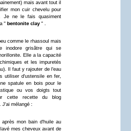
hainement) mais avant tout il
ifier mon cuir chevelu pour
s. Je ne le fais quasiment
la "
bentonite clay
" .
n peu comme le rhassoul mais
le inodore grisâtre qui se
illonite. Elle a la capacité
s chimiques et les impuretés
). Il faut y rajouter de l'eau
 utiliser d'ustensile en fer,
une spatule en bois pour le
stique ou vos doigts tout
r cette recette du blog
f. J'ai mélangé :
 après mon bain d'huile au
s lavé mes cheveux avant de