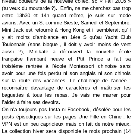
niveau couleurs de la nouvelle collec, so « Fall 2016 »
(tu veux du moutarde ?). Enfin, ne me cherchez pas trop
entre 13h30 et 14h quand même, je suis sur mode
avions. Avec un S, comme Sieste, Samedi et Septembre.
Mini Jack est retourné à Hong Kong et il semblerait qu’il
y ait moins d’ambiance en 1ère S qu’au Yacht Club
Toulonnais (sans blague , il doit y avoir moins de vent
aussi ?), Minikate a découvert la nouvelle école
française flambant neuve et Ptit Prince a fait sa
troisième rentrée à l’école Montessori chinoise sans
avoir pour une fois perdu ni son anglais ni son chinois
sur la route des vacances. Le challenge de l’année :
reconnaître davantage de caractères et maîtriser les
baguettes à tous les repas. Je vais me marrer pour
l’aider à faire ses devoirs.
On n’a toujours pas Insta ni Facebook, désolée pour les
posts épisodiques sur les pages Une Fille en Chine ; le
VPN est un peu capricieux mais on fait de notre mieux.
La collection hiver sera disponible le mois prochain (14