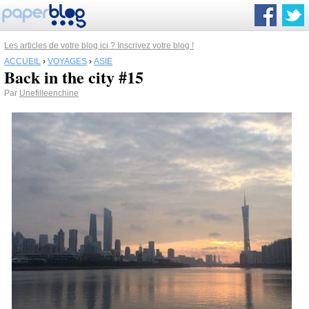
Les articles de votre blog ici ? Inscrivez votre blog !
ACCUEIL
›
VOYAGES
›
ASIE
Back in the city #15
Par
Unefilleenchine