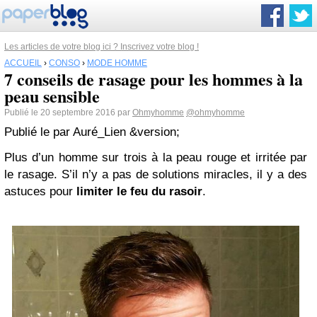
Les articles de votre blog ici ? Inscrivez votre blog !
ACCUEIL
›
CONSO
›
MODE HOMME
7 conseils de rasage pour les hommes à la
peau sensible
Publié le 20 septembre 2016 par
Ohmyhomme
@ohmyhomme
Publié le
par
Auré_Lien
&version;
Plus d’un homme sur trois à la peau rouge et irritée par
le rasage. S’il n’y a pas de solutions miracles, il y a des
astuces pour
limiter le feu du rasoir
.