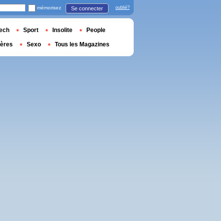
mémorisez
oublié?
Se connecter
ech
Sport
Insolite
People
ières
Sexo
Tous les Magazines