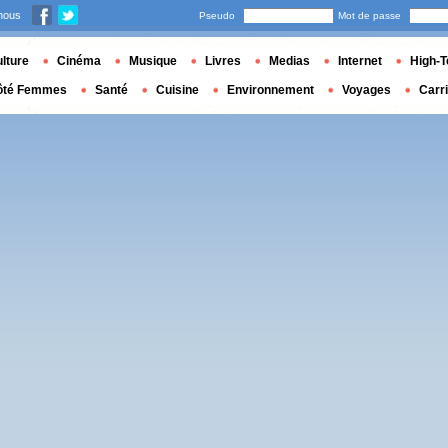
nous
Pseudo
Mot de passe
lture
Cinéma
Musique
Livres
Medias
Internet
High-T
ôté Femmes
Santé
Cuisine
Environnement
Voyages
Carr