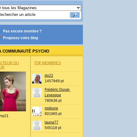
Pas encore membre ?
Proposez votre blog
A COMMUNAUTÉ PSYCHO
AUTEUR DU
TOP MEMBRES
UR
do22
1457949 pt
Frédéric Duval-
Levesque
780636 pt
midiune
601965 pt
my21
launa77
545118 pt