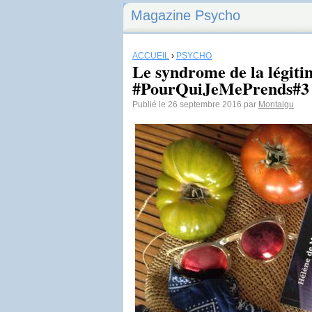
Magazine Psycho
ACCUEIL
›
PSYCHO
Le syndrome de la légiti
#PourQuiJeMePrends#3
Publié le 26 septembre 2016 par
Montaigu