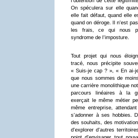
l’obtention de cette légitimi
On spéculera sur elle qua
elle fait défaut, quand elle
quand on déroge. Il n’est pas 
les frais, ce qui nous p
syndrome de l’imposture.
Tout projet qui nous éloign
tracé, nous précipite souve
« Suis-je cap ? », « En ai-je
que nous sommes de moins
une carrière monolithique not
parcours linéaires à la 
exerçait le même métier p
même entreprise, attendant 
s’adonner à ses hobbies. 
des souhaits, des motivations
d’explorer d’autres territoir
point d’envisager tout nouv