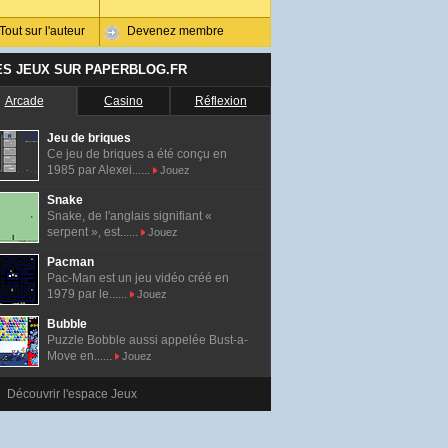
Tout sur l'auteur
Devenez membre
ES JEUX SUR PAPERBLOG.FR
Arcade
Casino
Réflexion
Jeu de briques
Ce jeu de briques a été conçu en
1985 par Alexei......
Jouez
Snake
Snake, de l'anglais signifiant «
serpent », est......
Jouez
Pacman
Pac-Man est un jeu vidéo créé en
1979 par le......
Jouez
Bubble
Puzzle Bobble aussi appelée Bust-a-
Move en......
Jouez
Découvrir l'espace Jeux