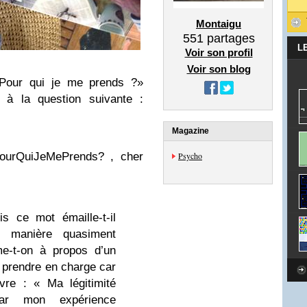
Montaigu
551
partages
L
Voir son profil
Voir son blog
 Pour qui je me prends ?»
 à la question suivante :
Magazine
#PourQuiJeMePrends? , cher
Psycho
s ce mot émaille-t-il
e manière quasiment
me-t-on à propos d’un
 prendre en charge car
ivre : « Ma légitimité
par mon expérience