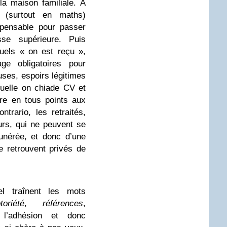
la maison familiale. À
s (surtout en maths)
spensable pour passer
sse supérieure. Puis
uels « on est reçu »,
ge obligatoires pour
uses, espoirs légitimes
quelle on chiade CV et
dre en tous points aux
trario, les retraités,
rs, qui ne peuvent se
munérée, et donc d’une
se retrouvent privés de
el traînent les mots
toriété
,
références
,
t l’adhésion et donc