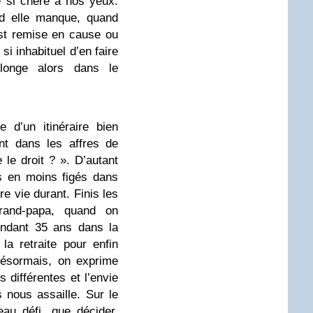
té si chère à nos yeux.
nd elle manque, quand
 est remise en cause ou
si inhabituel d’en faire
longe alors dans le
e d’un itinéraire bien
nt dans les affres de
 le droit ? ». D’autant
 en moins figés dans
re vie durant. Finis les
grand-papa, quand on
endant 35 ans dans la
la retraite pour enfin
Désormais, on exprime
 différentes et l’envie
es nous assaille. Sur le
eau défi, que décider,