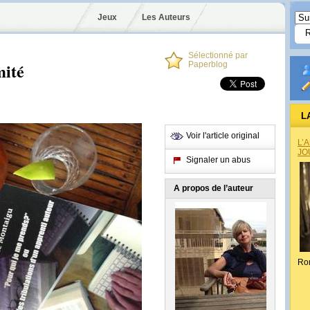
Jeux
Les Auteurs
Sélectionné par
mité
Paperblog
L
Voir l'article original
L’
JO
Signaler un abus
A propos de l’auteur
Ro