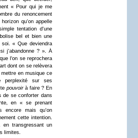
ment « Pour qui je me
’ombre du renoncement
 horizon qu’on appelle
imple tentation d’une
olise bel et bien une
 soi. « Que deviendra
 si j’abandonne ? ». À
que l'on se reprochera
art dont on se relèvera
s mettre en musique ce
perplexité sur ses
ste
pouvoir
à faire ? En
 de se conforter dans
ante, en « se prenant
s encore mais qu’on
nement cette intention.
, en transgressant un
s limites.