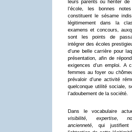
leurs parents ou hériter de 
l’école, les bonnes note
constituent le sésame indi
légitimement dans la cla
examens et concours, auxq
sont les points de passa
intégrer des écoles prestigie
d’une belle carrière pour la
présentation, afin de répon
exigences d’un emploi. A con
femmes au foyer ou chômeu
prévaloir d’une activité ré
quelconque utilité sociale, 
l’adoubement de la société.
Dans le vocabulaire actu
visibilité
,
expertise
,
no
ancienneté
, qui justifien