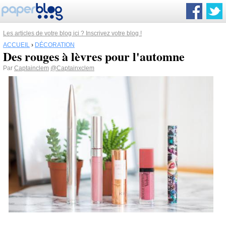
Les articles de votre blog ici ? Inscrivez votre blog !
ACCUEIL
›
DÉCORATION
Des rouges à lèvres pour l'automne
Par
Captainclem
@Captainxclem