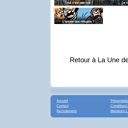
Retour à La Une d
Accueil
Présentati
Contact
Conditions
Recrutement
Mentions L