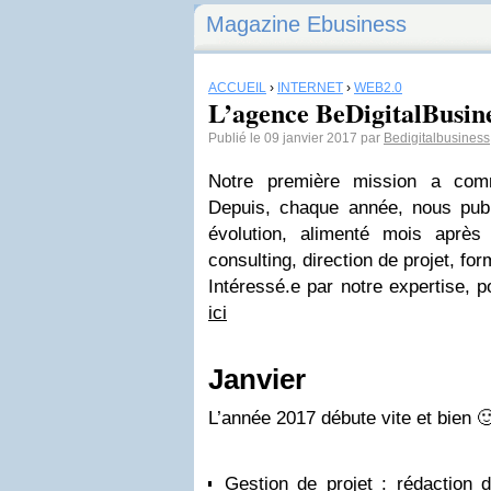
Magazine Ebusiness
ACCUEIL
›
INTERNET
›
WEB2.0
L’agence BeDigitalBusine
Publié le 09 janvier 2017 par
Bedigitalbusiness
Notre première mission a co
Depuis, chaque année, nous publi
évolution, alimenté mois aprè
consulting, direction de projet, f
Intéressé.e par notre expertise, 
ici
Janvier
L’année 2017 débute vite et bien 
Gestion de projet : rédaction 