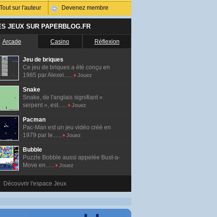
Tout sur l'auteur
Devenez membre
ES JEUX SUR PAPERBLOG.FR
Arcade
Casino
Réflexion
Jeu de briques
Ce jeu de briques a été conçu en
1985 par Alexei......
Jouez
Snake
Snake, de l'anglais signifiant «
serpent », est......
Jouez
Pacman
Pac-Man est un jeu vidéo créé en
1979 par le......
Jouez
Bubble
Puzzle Bobble aussi appelée Bust-a-
Move en......
Jouez
Découvrir l'espace Jeux