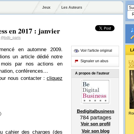
Jeux
Les Auteurs
ss en 2017 : janvier
@bdb_paris
mmencé en automne 2009.
L
Voir l'article original
ons un article dédié notre
Signaler un abus
L’
s mois par nos actions en
JO
ormation, conférences…
A propos de l’auteur
pour nous contacter :
cliquez
Bedigitalbusiness

Ro
784
partages
Voir son profil
Voir son blog
du cahier des charges (des