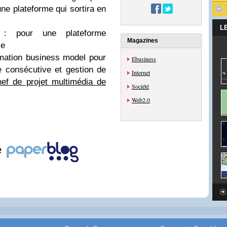
une plateforme qui sortira en
L
 : pour une plateforme
Magazines
ie
rmation business model pour
Ebusiness
e consécutive et gestion de
Internet
hef de projet multimédia de
Société
Web2.0
e