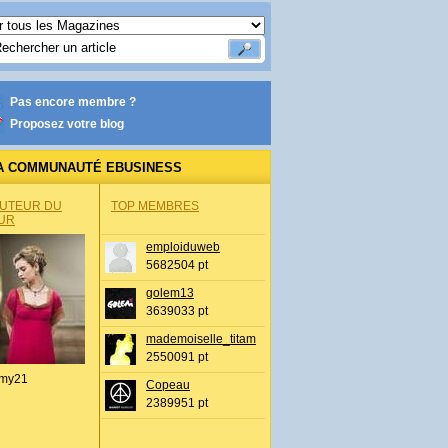
Pas encore membre ?
Proposez votre blog
A COMMUNAUTÉ EBUSINESS
AUTEUR DU
TOP MEMBRES
UR
emploiduweb
5682504 pt
golem13
3639033 pt
mademoiselle_titam
2550091 pt
my21
Copeau
2389951 pt