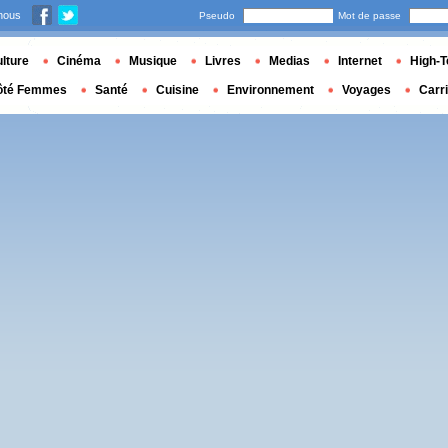
nous
Pseudo
Mot de passe
lture
Cinéma
Musique
Livres
Medias
Internet
High-T
ôté Femmes
Santé
Cuisine
Environnement
Voyages
Carr