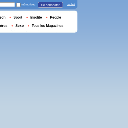
mémorisez
oublié?
Se connecter
ech
Sport
Insolite
People
ières
Sexo
Tous les Magazines