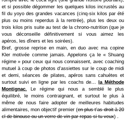
et si possible dégommer les quelques kilos incrustés au
fil du yoyo des grandes vacances (cinq-six kilos par été
plus ou moins reperdus à la rentrée), plus les deux ou
trois kilos pris suite au test de la chrono-nutrition (que je
vous déconseille définitivement si vous aimez les
apéros, les dîners et les soirées).
Bref, grosse reprise en main, en duo avec ma copine
Kler motivée comme jamais. Appelons ça le « Shuang
régime » pour ceux qui nous connaissent, avec coaching
mutuel à coup de photos d’assiettes sur le coup de midi
et demi, séances de pilates, apéros sans cahuètes et
surtout suivi en ligne par les coachs de…
la Méthode
Montignac.
Le régime qui nous a semblé le plus
équilibré, le moins contraignant, et surtout le plus à
même de nous faire adopter de meilleures habitudes
alimentaires, mon objectif premier (
en plus t’as droit à 20
cl de binouse ou un verre de vin par repas si tu veux
) .