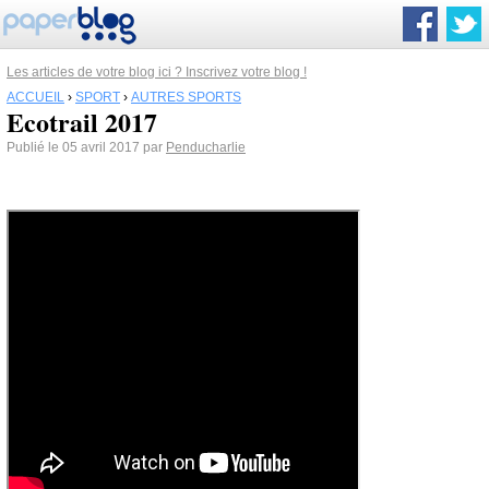
Les articles de votre blog ici ? Inscrivez votre blog !
ACCUEIL
›
SPORT
›
AUTRES SPORTS
Ecotrail 2017
Publié le 05 avril 2017 par
Penducharlie