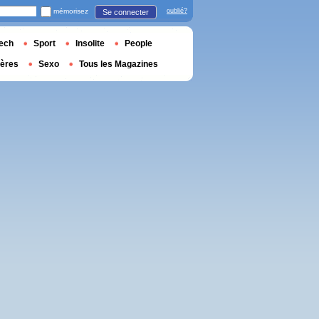
mémorisez
oublié?
Se connecter
ech
Sport
Insolite
People
ières
Sexo
Tous les Magazines