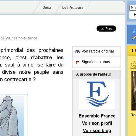
Jeux
Les Auteurs
nce
@EnsembIeFrance
u
primordial
des prochaines
L
Voir l'article original
ance, c’est d’
abattre les
Signaler un abus
L’
n, sauf à aimer se faire du
JO
 divise notre peuple sans
A propos de l’auteur
en contrepartie ?
Ro
Ensemble France
Voir son profil
Voir son blog