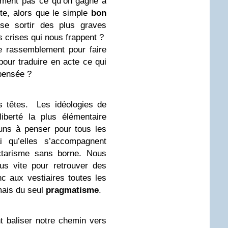
aiment pas ce qu’on gagne à
rte, alors que le simple
bon
e sortir des plus graves
es crises qui nous frappent ?
ge rassemblement pour faire
pour traduire en acte ce qui
pensée ?
s têtes. Les idéologies de
iberté la plus élémentaire
uns
à penser pour tous les
ai qu’elles s’accompagnent
ctarisme sans borne. Nous
us vite pour retrouver des
 aux vestiaires toutes les
mais du seul
pragmatisme
.
nt baliser notre chemin vers