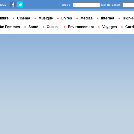
nous
Pseudo
Mot de passe
lture
Cinéma
Musique
Livres
Medias
Internet
High-T
ôté Femmes
Santé
Cuisine
Environnement
Voyages
Carr