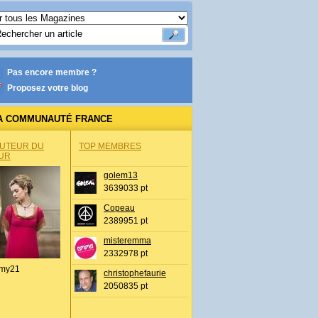
Pas encore membre ?
Proposez votre blog
A COMMUNAUTÉ FRANCE
AUTEUR DU
TOP MEMBRES
UR
golem13
3639033 pt
Copeau
2389951 pt
misteremma
2332978 pt
my21
christophefaurie
2050835 pt