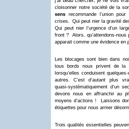
j’ai beau chercher, je ne vois vr
cloisonner notre société de la so
sens
recommande l’union pour s
crises. Qui peut nier la gravité d
Qui peut nier l’urgence d’un lar
front ? Alors, qu’attendons-nous 
apparait comme une évidence en 
Les blocages sont bien dans no
tous bords nous privent de la l
lorsqu’elles conduisent
quelques-
autres. C’est d’autant plus vr
quasi-systématiquement d’un se
devons nous en affranchir au pl
moyens d’actions ! Laissons donc
étiquettes pour nous armer désor
Trois qualités essentielles peuve