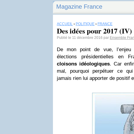
Magazine France
ACCUEIL
›
POLITIQUE
›
FRANCE
Des idées pour 2017 (IV)
Publié le 11 décembre 2016 par
Ensemble Fra
De mon point de vue, l’enje
élections présidentielles en Fr
cloisons idéologiques
. Car enfi
mal, pourquoi
perpétuer
ce qui
jamais rien lui apporter de positif 