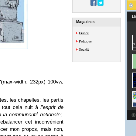
L
Magazines
France
Politique
Société
="(max-width: 232px) 100vw,
tes, les chapelles, les partis
 tout cela nuit à
l’esprit de
 à
la communauté nationale
;
ebalancer cet inconvénient
ancer mon propos, mais non,