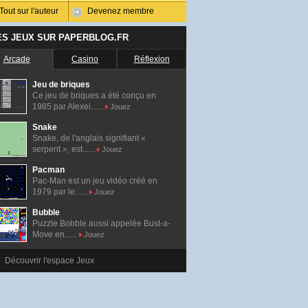
Tout sur l'auteur
Devenez membre
ES JEUX SUR PAPERBLOG.FR
Arcade
Casino
Réflexion
Jeu de briques
Ce jeu de briques a été conçu en
1985 par Alexei......
Jouez
Snake
Snake, de l'anglais signifiant «
serpent », est......
Jouez
Pacman
Pac-Man est un jeu vidéo créé en
1979 par le......
Jouez
Bubble
Puzzle Bobble aussi appelée Bust-a-
Move en......
Jouez
Découvrir l'espace Jeux