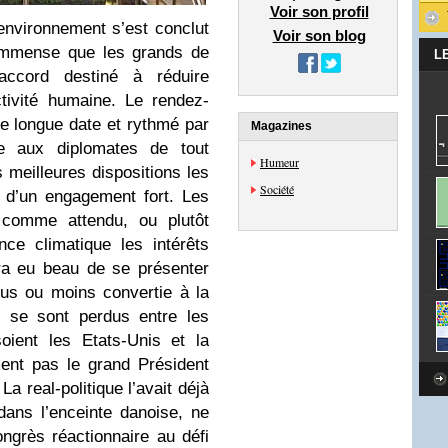
Voir son profil
nvironnement s’est conclut
Voir son blog
 immense que les grands de
L
ccord destiné à réduire
ctivité humaine. Le rendez-
de longue date et rythmé par
Magazines
e aux diplomates de tout
Humeur
 meilleures dispositions les
Société
e d’un engagement fort. Les
comme attendu, ou plutôt
ce climatique les intérêts
ra eu beau de se présenter
us ou moins convertie à la
s se sont perdus entre les
oient les Etats-Unis et la
ent pas le grand Président
a real-politique l’avait déjà
dans l’enceinte danoise, ne
grès réactionnaire au défi