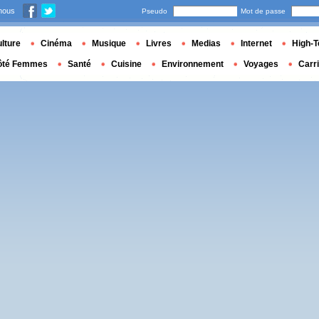
nous
Pseudo
Mot de passe
lture
Cinéma
Musique
Livres
Medias
Internet
High-T
ôté Femmes
Santé
Cuisine
Environnement
Voyages
Carr