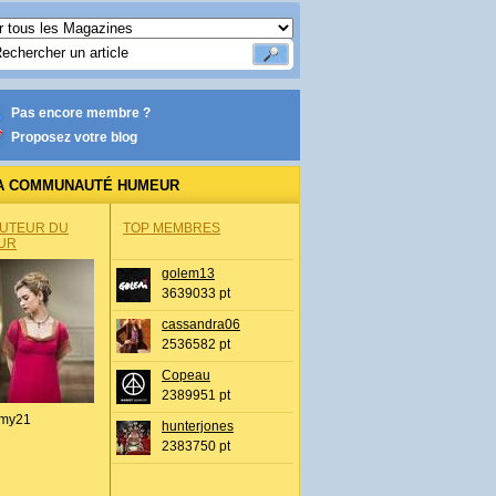
Pas encore membre ?
Proposez votre blog
A COMMUNAUTÉ HUMEUR
AUTEUR DU
TOP MEMBRES
UR
golem13
3639033 pt
cassandra06
2536582 pt
Copeau
2389951 pt
my21
hunterjones
2383750 pt