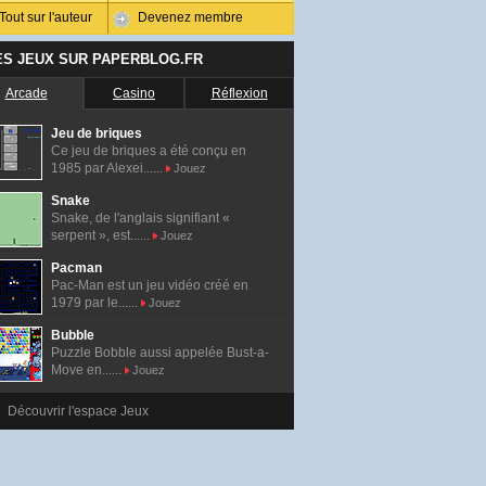
Tout sur l'auteur
Devenez membre
ES JEUX SUR PAPERBLOG.FR
Arcade
Casino
Réflexion
Jeu de briques
Ce jeu de briques a été conçu en
1985 par Alexei......
Jouez
Snake
Snake, de l'anglais signifiant «
serpent », est......
Jouez
Pacman
Pac-Man est un jeu vidéo créé en
1979 par le......
Jouez
Bubble
Puzzle Bobble aussi appelée Bust-a-
Move en......
Jouez
Découvrir l'espace Jeux