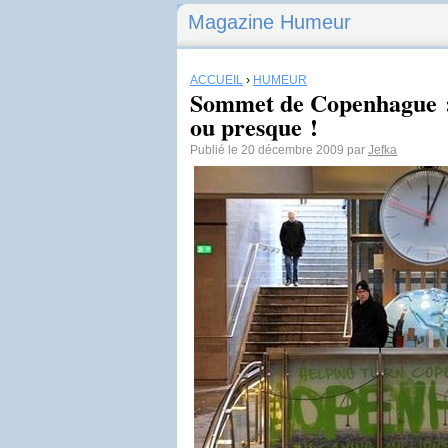
Magazine Humeur
ACCUEIL
›
HUMEUR
Sommet de Copenhague : i
ou presque !
Publié le 20 décembre 2009 par
Jefka