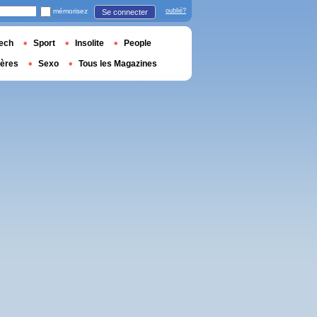
mémorisez
oublié?
Se connecter
ech
Sport
Insolite
People
ières
Sexo
Tous les Magazines