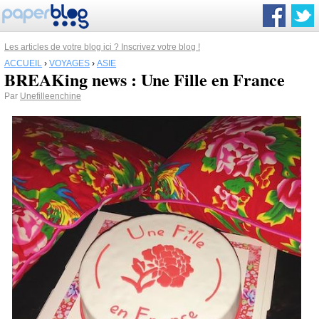
Les articles de votre blog ici ? Inscrivez votre blog !
ACCUEIL
›
VOYAGES
›
ASIE
BREAKing news : Une Fille en France
Par
Unefilleenchine