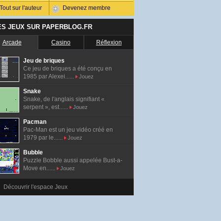
Tout sur l'auteur
Devenez membre
ES JEUX SUR PAPERBLOG.FR
Arcade
Casino
Réflexion
Jeu de briques
Ce jeu de briques a été conçu en
1985 par Alexei......
Jouez
Snake
Snake, de l'anglais signifiant «
serpent », est......
Jouez
Pacman
Pac-Man est un jeu vidéo créé en
1979 par le......
Jouez
Bubble
Puzzle Bobble aussi appelée Bust-a-
Move en......
Jouez
Découvrir l'espace Jeux