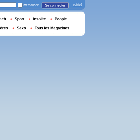
mémorisez
oublié?
Se connecter
ech
Sport
Insolite
People
ières
Sexo
Tous les Magazines