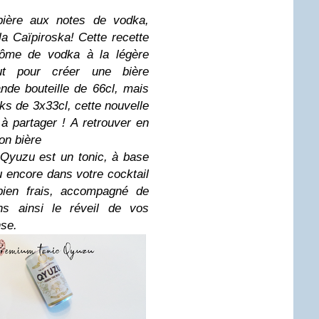
 bière aux notes de vodka,
 la Caïpiroska! Cette recette
'arôme de vodka à la légère
out pour créer une bière
ande bouteille de 66cl, mais
ks de 3x33cl, cette nouvelle
à partager ! A retrouver en
on bière
Qyuzu est un tonic, à base
u encore dans votre cocktail
 bien frais, accompagné de
ns ainsi le réveil de vos
nse.