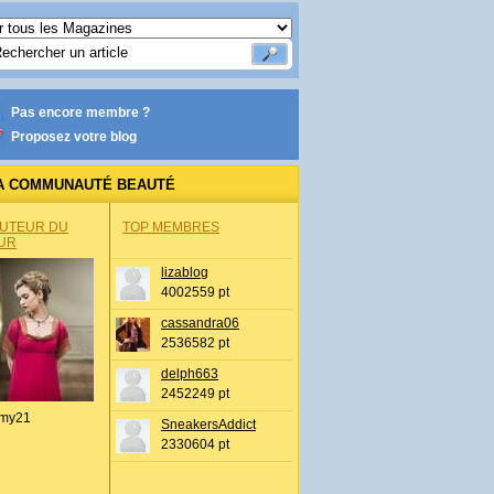
Pas encore membre ?
Proposez votre blog
A COMMUNAUTÉ BEAUTÉ
AUTEUR DU
TOP MEMBRES
UR
lizablog
4002559 pt
cassandra06
2536582 pt
delph663
2452249 pt
my21
SneakersAddict
2330604 pt