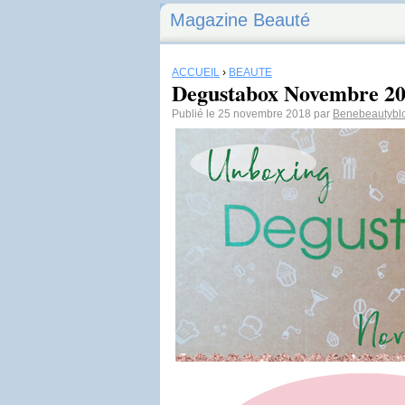
Magazine Beauté
ACCUEIL
›
BEAUTÉ
Degustabox Novembre 2
Publié le 25 novembre 2018 par
Benebeautybl