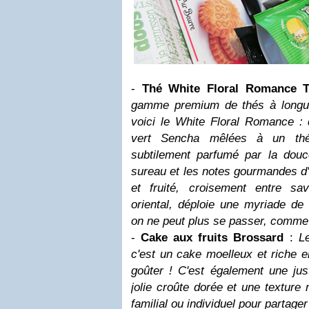
-
Thé White Floral Romance Te
gamme premium de thés à longues
voici le White Floral Romance : d
vert Sencha mêlées à un thé 
subtilement parfumé par la douc
sureau et les notes gourmandes d'
et fruité, croisement entre savo
oriental, déploie une myriade de
on ne peut plus se passer, comme
-
Cake aux fruits Brossard
:
L
c'est un cake moelleux et riche en
goûter ! C'est également une jus
jolie croûte dorée et une texture
familial ou individuel pour partag