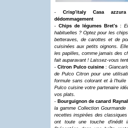
-
Crisp'italy Casa azzur
dédommagement
-
Chips de légumes Bret's
:
E
habituelles ? Optez pour les chip
betteraves, de carottes et de p
cuisinées aux petits oignons. Elle
les papilles, comme jamais des ch
fait auparavant ! Laissez-vous ten
-
Citron Pulco cuisine
:
Giancarl
de Pulco Citron pour une utilisat
formule sans colorant et à l'huile 
Pulco cuisine votre partenaire idéa
vos plats.
-
Bourguignon de canard Raynal
la gamme Collection Gourmande 
recettes inspirées des classiques 
ont toute une touche d'inédit