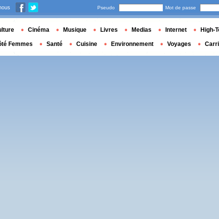
nous
Pseudo
Mot de passe
lture
Cinéma
Musique
Livres
Medias
Internet
High-T
ôté Femmes
Santé
Cuisine
Environnement
Voyages
Carr