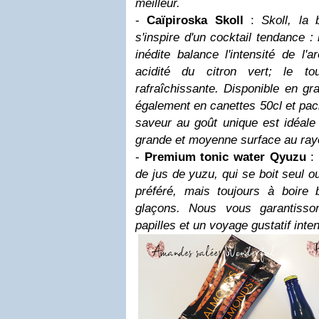
meilleur.
-
Caïpiroska Skoll
:
Skoll, la
s'inspire d'un cocktail tendance :
inédite balance l'intensité de l
acidité du citron vert; le t
rafraîchissante. Disponible en gr
également en canettes 50cl et pac
saveur au goût unique est idéale 
grande et moyenne surface au ray
-
Premium tonic water Qyuzu
:
de jus de yuzu, qui se boit seul o
préféré, mais toujours à boire
glaçons. Nous vous garantisso
papilles et un voyage gustatif inte