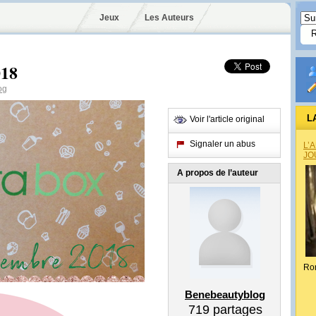
Jeux
Les Auteurs
018
og
L
Voir l'article original
Signaler un abus
L’
JO
A propos de l’auteur
Ro
Benebeautyblog
719
partages