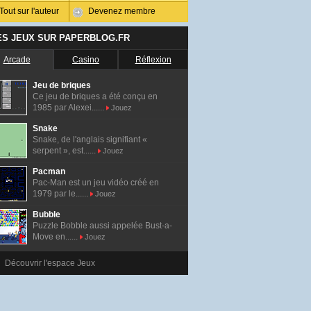
Tout sur l'auteur
Devenez membre
ES JEUX SUR PAPERBLOG.FR
Arcade
Casino
Réflexion
Jeu de briques
Ce jeu de briques a été conçu en
1985 par Alexei......
Jouez
Snake
Snake, de l'anglais signifiant «
serpent », est......
Jouez
Pacman
Pac-Man est un jeu vidéo créé en
1979 par le......
Jouez
Bubble
Puzzle Bobble aussi appelée Bust-a-
Move en......
Jouez
Découvrir l'espace Jeux