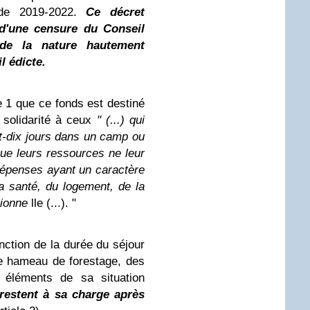
ode 2019-2022.
Ce décret
t d'une censure du Conseil
 de la nature hautement
l édicte.
e 1 que ce fonds est destiné
 solidarité à ceux
" (...) qui
t-dix jours dans un camp ou
que leurs ressources ne leur
dépenses ayant un caractère
a santé, du logement, de la
sionne
lle (...). "
onction de la durée du séjour
e hameau de forestage, des
s éléments de sa situation
restent à sa charge après