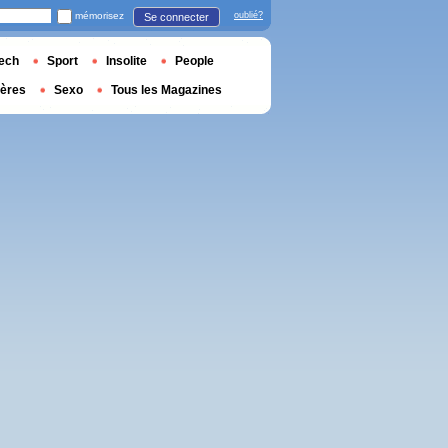
mémorisez
oublié?
Se connecter
ech
Sport
Insolite
People
ières
Sexo
Tous les Magazines