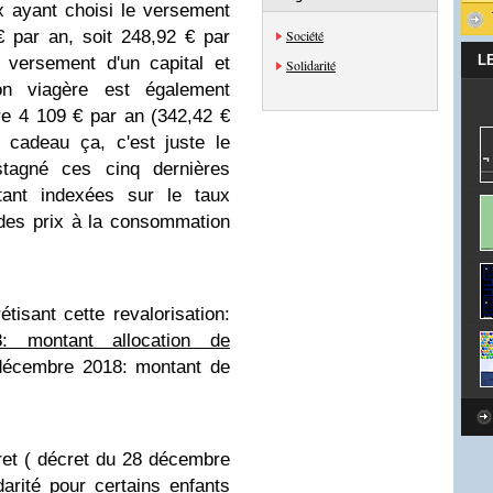
x ayant choisi le versement
€ par an, soit 248,92 € par
Société
L
 versement d'un capital et
Solidarité
tion viagère est également
re 4 109 € par an (342,42 €
 cadeau ça, c'est juste le
 stagné ces cinq dernières
tant indexées sur le taux
des prix à la consommation
tisant cette revalorisation:
 montant allocation de
décembre 2018: montant de
cret ( décret du 28 décembre
darité pour certains enfants