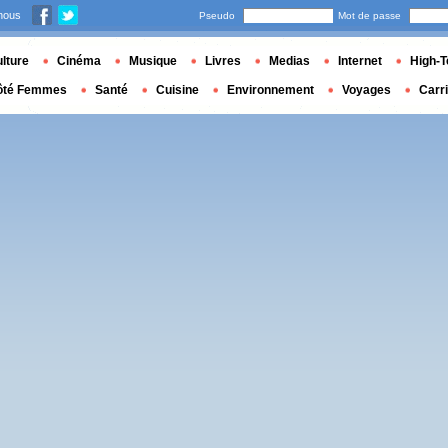
nous
Pseudo
Mot de passe
lture
Cinéma
Musique
Livres
Medias
Internet
High-T
ôté Femmes
Santé
Cuisine
Environnement
Voyages
Carr