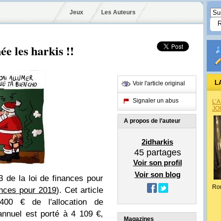
Jeux
Les Auteurs
e les harkis !!
L
Voir l'article original
Signaler un abus
L’
JO
A propos de l’auteur
2idharkis
45
partages
Voir son profil
Voir son blog
23 de la loi de finances pour
Ro
nances pour 2019
). Cet article
 400 € de l'allocation de
nnuel est porté à 4 109 €,
Magazines