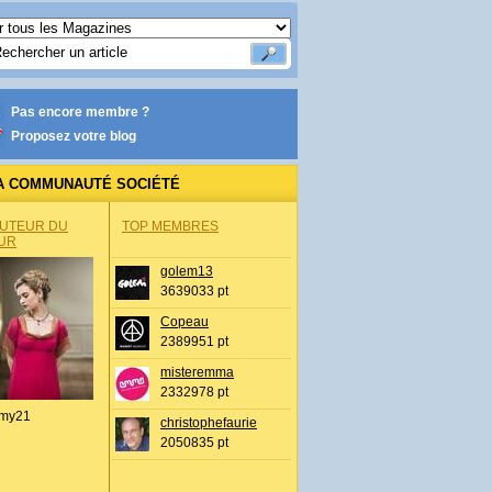
Pas encore membre ?
Proposez votre blog
A COMMUNAUTÉ SOCIÉTÉ
AUTEUR DU
TOP MEMBRES
UR
golem13
3639033 pt
Copeau
2389951 pt
misteremma
2332978 pt
my21
christophefaurie
2050835 pt