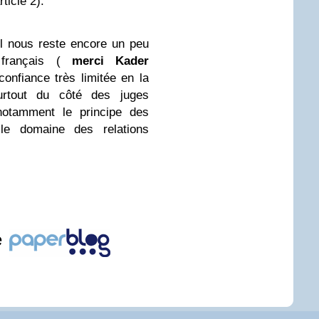
rticle 2).
 il nous reste encore un peu
 français (
merci Kader
confiance très limitée en la
rtout du côté des juges
 notamment le principe des
e domaine des relations
e