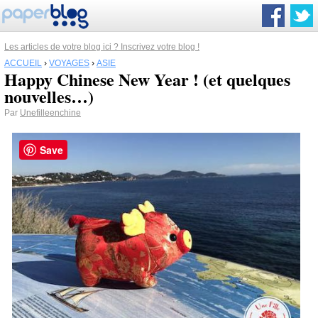
Les articles de votre blog ici ? Inscrivez votre blog !
ACCUEIL
›
VOYAGES
›
ASIE
Happy Chinese New Year ! (et quelques
nouvelles…)
Par
Unefilleenchine
Save