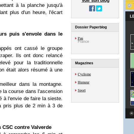
Voir son blog
ettant à la planche jusqu'à
ant plus d'un heure, l'écart
L
Dossier Paperblog
urs puis s'envole dans le
Pau
France
appés ont cassé le groupe
ttraper. Ils ont donc relancé
elevé pour la traditionnelle
Magazines
ton était alors résumé à une
Cyclisme
Humeur
meilleur dans la montagne.
Sport
de la course dans l'ascension
 à l'envie de faire la sieste.
a pris plus de 2 min à 3 de
s CSC contre Valverde