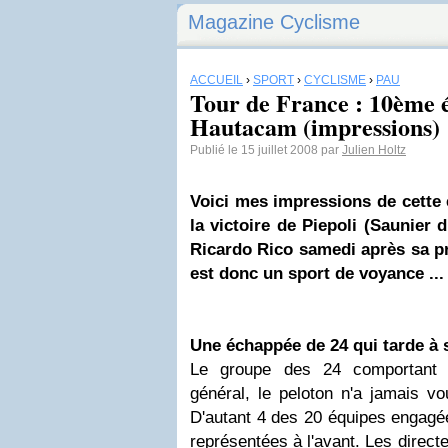
Magazine Cyclisme
ACCUEIL
›
SPORT
›
CYCLISME
›
PAU
Tour de France : 10ème 
Hautacam (impressions)
Publié le 15 juillet 2008 par
Julien Holtz
Voici mes impressions de cette
la victoire de Piepoli (Saunier 
Ricardo Rico samedi après sa pr
est donc un sport de voyance ...
Une échappée de 24 qui tarde à 
Le groupe des 24 comportant 
général, le peloton n'a jamais vou
D'autant 4 des 20 équipes engagée
représentées à l'avant. Les direct