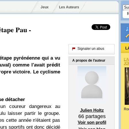
Jeux
Les Auteurs
étape Pau -
L
Signaler un abus
 étape pyrénéenne qui a vu
L’
A propos de l’auteur
JO
duval) comme l'avait prédit
opre victoire. Le cyclisme
se détacher
un coureur dangereux au
Ro
Julien Holtz
lu laisser partir le groupe.
66
partages
s cette année n'étaient pas
Voir son profil
eurs sportifs ont donc décidé