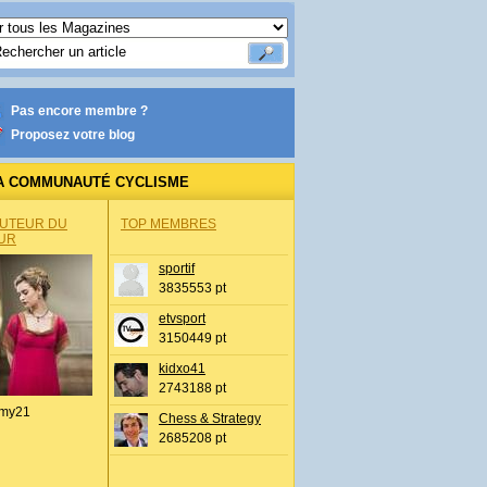
Pas encore membre ?
Proposez votre blog
A COMMUNAUTÉ CYCLISME
AUTEUR DU
TOP MEMBRES
UR
sportif
3835553 pt
etvsport
3150449 pt
kidxo41
2743188 pt
my21
Chess & Strategy
2685208 pt