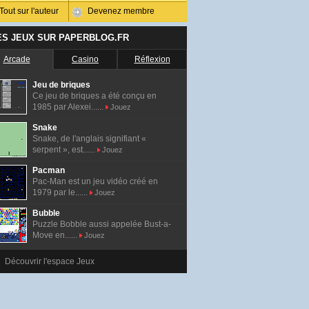
Tout sur l'auteur
Devenez membre
ES JEUX SUR PAPERBLOG.FR
Arcade
Casino
Réflexion
Jeu de briques
Ce jeu de briques a été conçu en
1985 par Alexei......
Jouez
Snake
Snake, de l'anglais signifiant «
serpent », est......
Jouez
Pacman
Pac-Man est un jeu vidéo créé en
1979 par le......
Jouez
Bubble
Puzzle Bobble aussi appelée Bust-a-
Move en......
Jouez
Découvrir l'espace Jeux