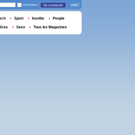
mémorisez
oublié?
Se connecter
ech
Sport
Insolite
People
ières
Sexo
Tous les Magazines