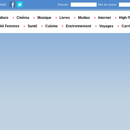
nous
Pseudo
Mot de passe
lture
Cinéma
Musique
Livres
Medias
Internet
High-T
ôté Femmes
Santé
Cuisine
Environnement
Voyages
Carr