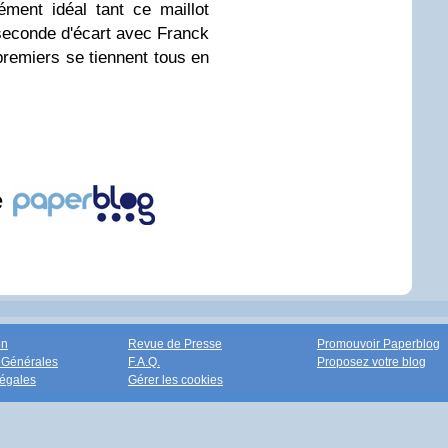
ément idéal tant ce maillot
seconde d'écart avec Franck
remiers se tiennent tous en
e
on
Revue de Presse
Promouvoir Paperblog
 Générales
F.A.Q.
Proposez votre blog
égales
Gérer les cookies