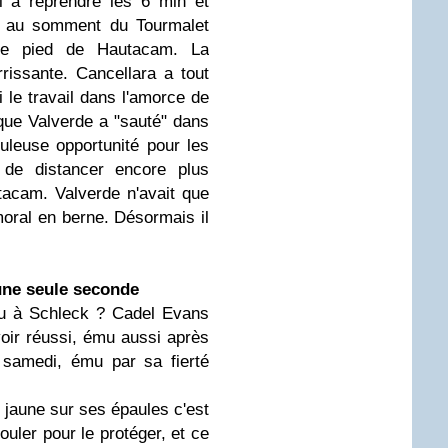
i à reprendre les 6 min et
rd au somment du Tourmalet
le pied de Hautacam. La
rrissante. Cancellara a tout
i le travail dans l'amorce de
 que Valverde a "sauté" dans
buleuse opportunité pour les
e de distancer encore plus
tacam. Valverde n'avait que
moral en berne. Désormais il
une seule seconde
u à Schleck ? Cadel Evans
oir réussi, ému aussi après
 samedi, ému par sa fierté
 jaune sur ses épaules c'est
ouler pour le protéger, et ce