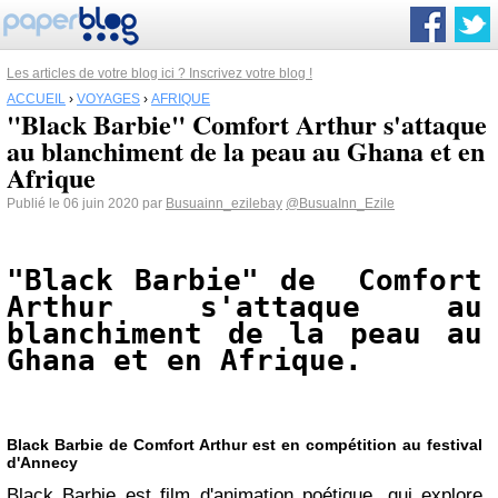
Les articles de votre blog ici ? Inscrivez votre blog !
ACCUEIL
›
VOYAGES
›
AFRIQUE
"Black Barbie" Comfort Arthur s'attaque
au blanchiment de la peau au Ghana et en
Afrique
Publié le 06 juin 2020 par
Busuainn_ezilebay
@BusuaInn_Ezile
"Black Barbie" de 
 Comfort 
Arthur s'attaque au 
blanchiment de la peau au 
Ghana et en Afrique.
Black Barbie de Comfort Arthur est en compétition au festival
d'Annecy
Black Barbie est film d'animation poétique, qui explore