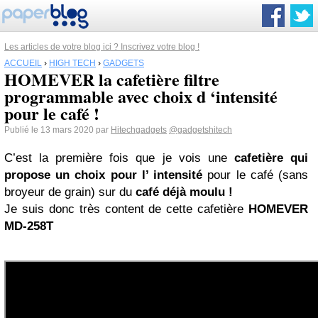
Les articles de votre blog ici ? Inscrivez votre blog !
ACCUEIL
›
HIGH TECH
›
GADGETS
HOMEVER la cafetière filtre
programmable avec choix d ‘intensité
pour le café !
Publié le 13 mars 2020 par
Hitechgadgets
@gadgetshitech
C’est la première fois que je vois une
cafetière qui
propose un choix pour l’ intensité
pour le café (sans
broyeur de grain) sur du
café déjà moulu !
Je suis donc très content de cette cafetière
HOMEVER
MD-258T