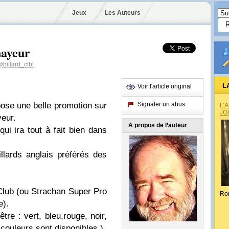
Jeux
Les Auteurs
nayeur
billard_cfbl
L
Voir l'article original
ose une belle promotion sur
Signaler un abus
L’
JO
eur.
A propos de l’auteur
 qui ira tout à fait bien dans
illards anglais préférés des
:
Club (ou Strachan Super Pro
Ro
e).
re : vert, bleu,rouge, noir,
 couleurs sont disponibles )