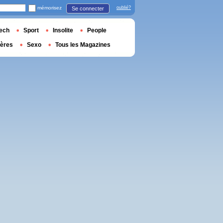
mémorisez
oublié?
Se connecter
ech
Sport
Insolite
People
ières
Sexo
Tous les Magazines