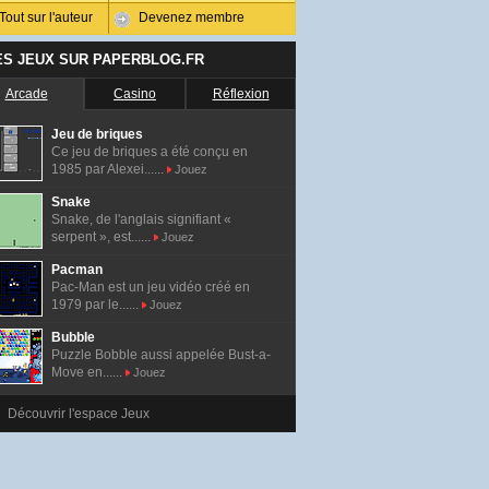
Tout sur l'auteur
Devenez membre
ES JEUX SUR PAPERBLOG.FR
Arcade
Casino
Réflexion
Jeu de briques
Ce jeu de briques a été conçu en
1985 par Alexei......
Jouez
Snake
Snake, de l'anglais signifiant «
serpent », est......
Jouez
Pacman
Pac-Man est un jeu vidéo créé en
1979 par le......
Jouez
Bubble
Puzzle Bobble aussi appelée Bust-a-
Move en......
Jouez
Découvrir l'espace Jeux