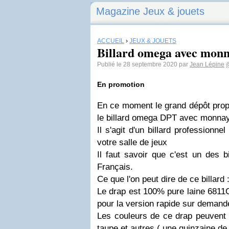
Magazine Jeux & jouets
ACCUEIL
›
JEUX & JOUETS
Billard omega avec mon
Publié le 28 septembre 2020 par
Jean Lépine
@
En promotion
En ce moment le grand dépôt prop
le billard omega DPT avec monnay
Il s'agit d'un billard professionnel
votre salle de jeux
Il faut savoir que c'est un des b
Français.
Ce que l'on peut dire de ce billard 
Le drap est 100% pure laine 6811
pour la version rapide sur demand
Les couleurs de ce drap peuvent êt
taupe et autres ( une quinzaine de