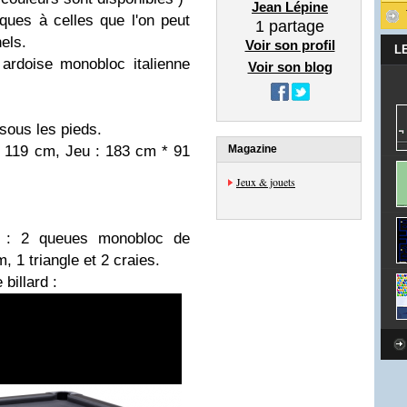
Jean Lépine
iques à celles que l'on peut
1
partage
nels.
Voir son profil
L
ardoise monobloc italienne
Voir son blog
 sous les pieds.
 119 cm, Jeu : 183 cm * 91
Magazine
Jeux & jouets
ec : 2 queues monobloc de
 1 triangle et 2 craies.
billard :