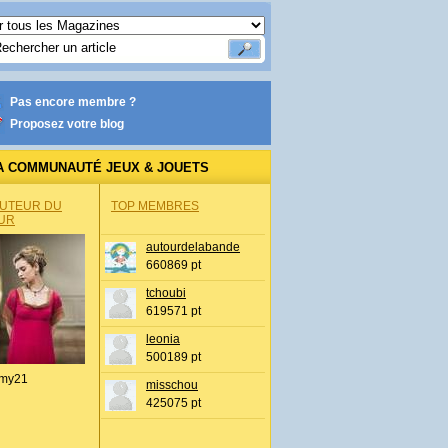
Pas encore membre ?
Proposez votre blog
A COMMUNAUTÉ JEUX & JOUETS
AUTEUR DU
TOP MEMBRES
UR
autourdelabande
660869 pt
tchoubi
619571 pt
leonia
500189 pt
my21
misschou
425075 pt