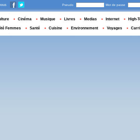
nous
Pseudo
Mot de passe
lture
Cinéma
Musique
Livres
Medias
Internet
High-T
ôté Femmes
Santé
Cuisine
Environnement
Voyages
Carr