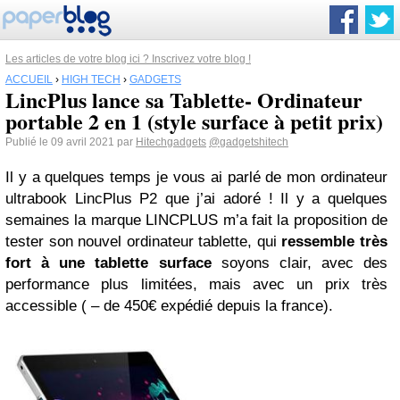
Les articles de votre blog ici ? Inscrivez votre blog !
ACCUEIL
›
HIGH TECH
›
GADGETS
LincPlus lance sa Tablette- Ordinateur
portable 2 en 1 (style surface à petit prix)
Publié le 09 avril 2021 par
Hitechgadgets
@gadgetshitech
Il y a quelques temps je vous ai parlé de mon ordinateur
ultrabook LincPlus P2 que j’ai adoré ! Il y a quelques
semaines la marque LINCPLUS m’a fait la proposition de
tester son nouvel ordinateur tablette, qui
ressemble très
fort à une tablette surface
soyons clair, avec des
performance plus limitées, mais avec un prix très
accessible ( – de 450€ expédié depuis la france).