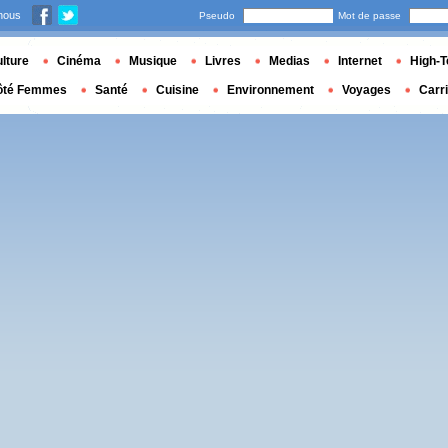
nous
Pseudo
Mot de passe
lture
Cinéma
Musique
Livres
Medias
Internet
High-T
ôté Femmes
Santé
Cuisine
Environnement
Voyages
Carr