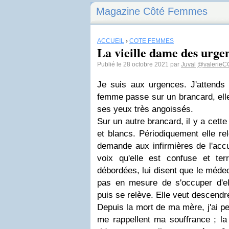
Magazine Côté Femmes
ACCUEIL
›
CÔTÉ FEMMES
La vieille dame des urge
Publié le 28 octobre 2021 par
Juval
@valerieC
Je suis aux urgences. J'attends 
femme passe sur un brancard, elle
ses yeux très angoissés.
Sur un autre brancard, il y a cett
et blancs. Périodiquement elle re
demande aux infirmières de l'accu
voix qu'elle est confuse et terr
débordées, lui disent que le médec
pas en mesure de s'occuper d'ell
puis se relève. Elle veut descendr
Depuis la mort de ma mère, j'ai pe
me rappellent ma souffrance ; la 