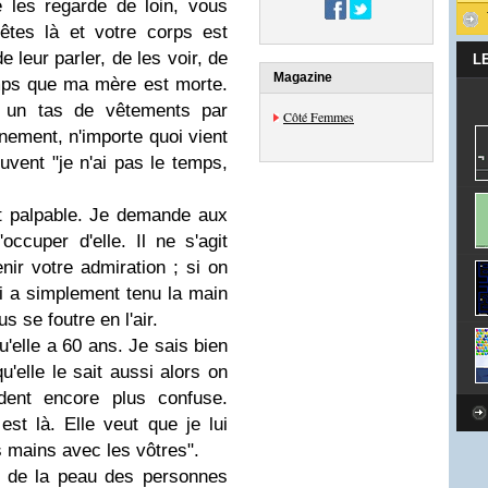
 les regarde de loin, vous
êtes là et votre corps est
 leur parler, de les voir, de
L
Magazine
mps que ma mère est morte.
 un tas de vêtements par
Côté Femmes
nement, n'importe quoi vient
uvent "je n'ai pas le temps,
t palpable. Je demande aux
m'occuper d'elle. Il ne s'agit
nir votre admiration ; si on
ui a simplement tenu la main
s se foutre en l'air.
qu'elle a 60 ans. Je sais bien
qu'elle le sait aussi alors on
ndent encore plus confuse.
est là. Elle veut que je lui
s mains avec les vôtres".
re de la peau des personnes