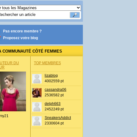
Pas encore membre ?
Proposez votre blog
A COMMUNAUTÉ CÔTÉ FEMMES
AUTEUR DU
TOP MEMBRES
UR
lizablog
4002559 pt
cassandra06
2536582 pt
delph663
2452249 pt
my21
SneakersAddict
2330604 pt