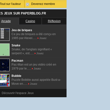
Tout sur l'auteur
Devenez membre
ES JEUX SUR PAPERBLOG.FR
Arcade
Casino
Réflexion
Jeu de briques
Ce jeu de briques a été conçu en
1985 par Alexei......
Jouez
Snake
Snake, de l'anglais signifiant «
serpent », est......
Jouez
Pacman
Pac-Man est un jeu vidéo créé en
1979 par le......
Jouez
Bubble
Puzzle Bobble aussi appelée Bust-a-
Move en......
Jouez
Découvrir l'espace Jeux