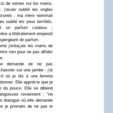
acis de veines sur les mains.
t. j'avais oublié les ongles
s brunes ; ma mère nommait
is oublié les yeux terrifiés,
nt un parfum couteux ;
ère a littéralement empesté
aspergeant de parfum.
me j'enlaçais les mains de
tre rien pour ne pas affoler
e.
 me demande de ne pas
chassier sur une jambe - j'ai
ard où je dis à une femme
donner. Elle apprécie que je
pe du pouce. Elle se détend
angoisses reviennent ; "ne
n dialogue où elle demande
et je promets de ne pas le