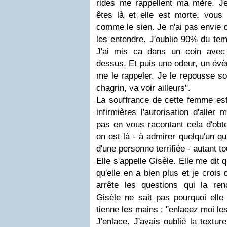
rides me rappellent ma mère. Je
êtes là et elle est morte. vous 
comme le sien. Je n'ai pas envie de
les entendre. J'oublie 90% du te
J'ai mis ca dans un coin avec
dessus. Et puis une odeur, un évè
me le rappeler. Je le repousse so
chagrin, va voir ailleurs".
La souffrance de cette femme es
infirmières l'autorisation d'aller 
pas en vous racontant cela d'obte
en est là - à admirer quelqu'un q
d'une personne terrifiée - autant tou
Elle s'appelle Gisèle. Elle me dit 
qu'elle en a bien plus et je crois 
arrête les questions qui la re
Gisèle ne sait pas pourquoi elle 
tienne les mains ; "enlacez moi le
J'enlace. J'avais oublié la textu