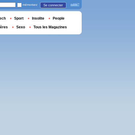
mémorisez
oublié?
Se connecter
ech
Sport
Insolite
People
ières
Sexo
Tous les Magazines