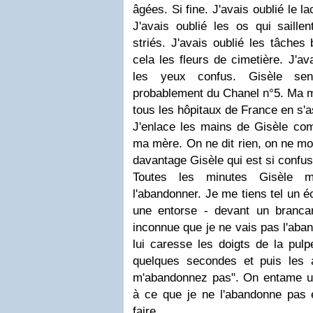
âgées. Si fine. J'avais oublié le l
J'avais oublié les os qui saillen
striés. J'avais oublié les tâche
cela les fleurs de cimetière. J'ava
les yeux confus. Gisèle se
probablement du Chanel n°5. Ma m
tous les hôpitaux de France en s'
J'enlace les mains de Gisèle com
ma mère. On ne dit rien, on ne mon
davantage Gisèle qui est si confus
Toutes les minutes Gisèle
l'abandonner. Je me tiens tel un é
une entorse - devant un branc
inconnue que je ne vais pas l'aban
lui caresse les doigts de la pul
quelques secondes et puis les 
m'abandonnez pas". On entame u
à ce que je ne l'abandonne pas 
faire.