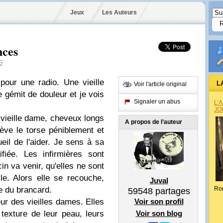
Jeux
Les Auteurs
nces
G
pour une radio. Une vieille
L
Voir l'article original
 gémit de douleur et je vois
Signaler un abus
L’
JO
e vieille dame, cheveux longs
A propos de l’auteur
lève le torse péniblement et
eil de l'aider. Je sens à sa
ifiée. Les infirmières sont
in va venir, qu'elles ne sont
e. Alors elle se recouche,
Juval
e du brancard.
Ro
59548
partages
ur des vieilles dames. Elles
Voir son profil
texture de leur peau, leurs
Voir son blog