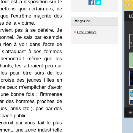
out est à disposition sur le
ettons que certain-e-s, de
que l'extrême majorité des
L
Magazine
es de la victime.
rvient pas à se défaire. Je
Côté Femmes
onnel. Je sais par exemple
a rien à voir dans l'acte de
s s'attaquant à des femmes
c démontrait même que les
auts, les attiraient peu car
elles pour être sûrs de les
 croise des jeunes filles en
je ne peux m'empêcher d'avoir
 une bonne fois ; l'immense
 par des hommes proches de
ègues, amis etc.). pas par des
space public.
ndroit qui vous fait le plus
ement, une zone industrielle