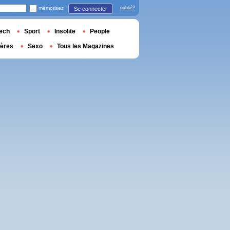
mémorisez
oublié?
Se connecter
ech
Sport
Insolite
People
ières
Sexo
Tous les Magazines