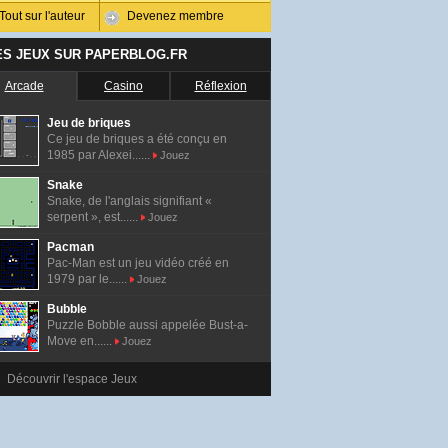
Tout sur l'auteur
Devenez membre
ES JEUX SUR PAPERBLOG.FR
Arcade
Casino
Réflexion
Jeu de briques
Ce jeu de briques a été conçu en
1985 par Alexei......
Jouez
Snake
Snake, de l'anglais signifiant «
serpent », est......
Jouez
Pacman
Pac-Man est un jeu vidéo créé en
1979 par le......
Jouez
Bubble
Puzzle Bobble aussi appelée Bust-a-
Move en......
Jouez
Découvrir l'espace Jeux