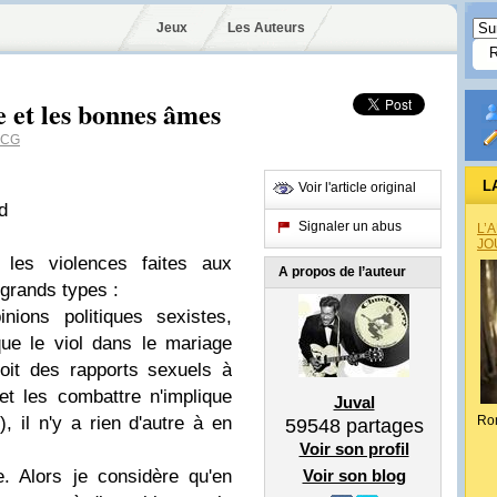
Jeux
Les Auteurs
 et les bonnes âmes
eCG
L
Voir l'article original
d
Signaler un abus
L’
JO
 les violences faites aux
A propos de l’auteur
 grands types :
nions politiques sexistes,
que le viol dans le mariage
oit des rapports sexuels à
et les combattre n'implique
Juval
 il n'y a rien d'autre à en
Ro
59548
partages
Voir son profil
. Alors je considère qu'en
Voir son blog