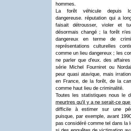
hommes.
La forêt véhicule depuis lo
dangereuse. réputation qui a lon
faisait détrousser, violer et 
désormais changé ; la forêt n'es
dangereux en terme de crimin
représentations culturelles cont
comme un lieu dangereux ; les cont
ne parler que d'eux. des affaire
série Michel Fourniret ou Nordah
peur quasi atavique, mais irratio
en France, de la forêt, de la ca
comme haut lieu de criminalité.
Toutes les statistiques nous le 
meurtres qu'il y a ne serait-ce qu
difficile à estimer sur une p
puisque, par exemple, avant 1990,
pas considéré comme tel dans la loi.
si des enquêtes de victimation avai