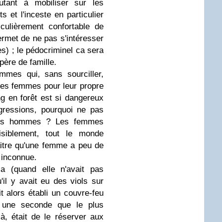
utant à mobiliser sur les
s et l'inceste en particulier
ticulièrement confortable de
ermet de ne pas s'intéresser
s) ; le pédocriminel ca sera
père de famille.
mmes qui, sans sourciller,
é des femmes pour leur propre
ing en forêt est si dangereux
'agressions, pourquoi ne pas
 les hommes ? Les femmes
isiblement, tout le monde
itre qu'une femme a peu de
 inconnue.
ia (quand elle n'avait pas
'il y avait eu des viols sur
t alors établi un couvre-feu
 une seconde que le plus
là, était de le réserver aux