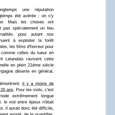
ngtemps une réputation
gtemps été avérée ; on s'y
tuer. Mais les choses ont
t pas spécialement un lieu
alités. pour autant nos
inuent à exploiter la forêt
es, les films d'horreur pour
s comme celles du tueur en
l Lelandais ravivent cette
nnelle en plein 21ème siècle
mpagne déserte en général,
démontrent,
il y a moins de
e 20 ans
. Pour les viols, c'est
ériode extrêmement longue
 le viol entre époux n'était
 Il aurait donc été difficile,
ent existé, de le quantifier.