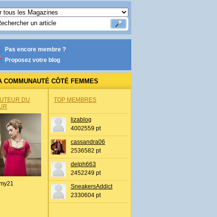
Pas encore membre ?
Proposez votre blog
A COMMUNAUTÉ CÔTÉ FEMMES
AUTEUR DU
TOP MEMBRES
UR
lizablog
4002559 pt
cassandra06
2536582 pt
delph663
2452249 pt
my21
SneakersAddict
2330604 pt