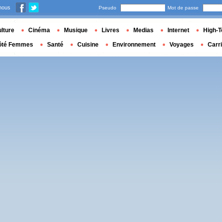
nous
Pseudo
Mot de passe
lture
Cinéma
Musique
Livres
Medias
Internet
High-T
ôté Femmes
Santé
Cuisine
Environnement
Voyages
Carr