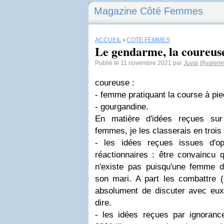
Magazine Côté Femmes
ACCUEIL
›
CÔTÉ FEMMES
Le gendarme, la coureuse
Publié le 11 novembre 2021 par
Juval
@valeri
coureuse :
- femme pratiquant la course à pie
- gourgandine.
En matière d'idées reçues sur
femmes, je les classerais en trois
- les idées reçues issues d'opi
réactionnaires : être convaincu 
n'existe pas puisqu'une femme d
son mari. A part les combattre (
absolument de discuter avec eux),
dire.
- les idées reçues par ignorance