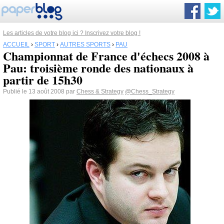
Les articles de votre blog ici ? Inscrivez votre blog !
ACCUEIL
›
SPORT
›
AUTRES SPORTS
›
PAU
Championnat de France d'échecs 2008 à
Pau: troisième ronde des nationaux à
partir de 15h30
Publié le 13 août 2008 par
Chess & Strategy
@Chess_Strategy