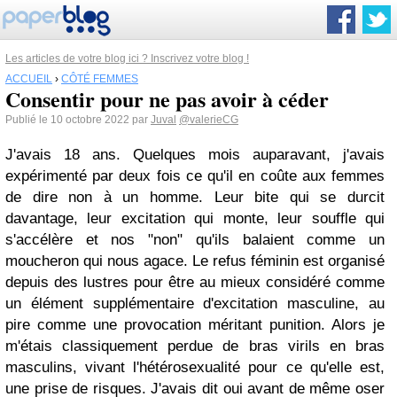
Les articles de votre blog ici ? Inscrivez votre blog !
ACCUEIL
›
CÔTÉ FEMMES
Consentir pour ne pas avoir à céder
Publié le 10 octobre 2022 par
Juval
@valerieCG
J'avais 18 ans. Quelques mois auparavant, j'avais
expérimenté par deux fois ce qu'il en coûte aux femmes
de dire non à un homme. Leur bite qui se durcit
davantage, leur excitation qui monte, leur souffle qui
s'accélère et nos "non" qu'ils balaient comme un
moucheron qui nous agace. Le refus féminin est organisé
depuis des lustres pour être au mieux considéré comme
un élément supplémentaire d'excitation masculine, au
pire comme une provocation méritant punition. Alors je
m'étais classiquement perdue de bras virils en bras
masculins, vivant l'hétérosexualité pour ce qu'elle est,
une prise de risques. J'avais dit oui avant de même oser