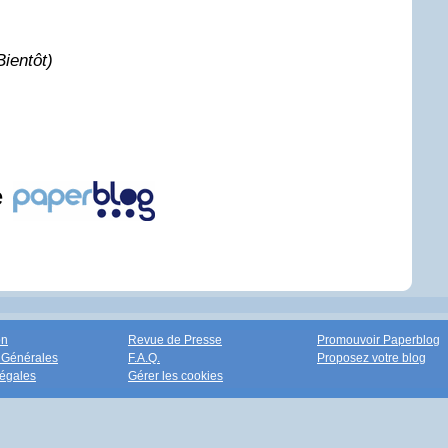
Bientôt)
e
on
Revue de Presse
Promouvoir Paperblog
 Générales
F.A.Q.
Proposez votre blog
égales
Gérer les cookies