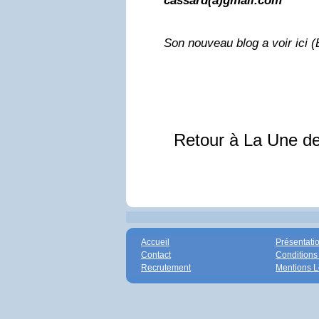
cassard(a)gmail.com
Son nouveau blog a voir ici (
Retour à La Une d
Accueil
Présentati
Contact
Conditions
Recrutement
Mentions L