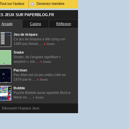
Tout sur l'auteur
Devenez membre
ES JEUX SUR PAPERBLOG.FR
Arcade
Casino
Réflexion
Jeu de briques
Ce jeu de briques a été conçu en
1985 par Alexei......
Jouez
Snake
Snake, de l'anglais signifiant «
serpent », est......
Jouez
Pacman
Pac-Man est un jeu vidéo créé en
1979 par le......
Jouez
Bubble
Puzzle Bobble aussi appelée Bust-a-
Move en......
Jouez
Découvrir l'espace Jeux