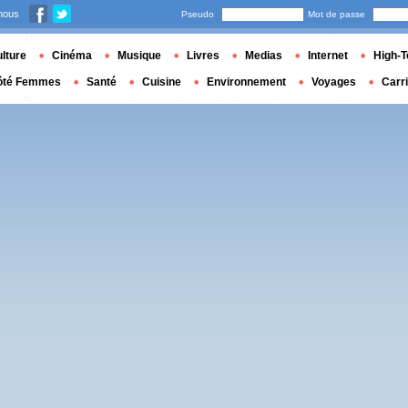
nous
Pseudo
Mot de passe
lture
Cinéma
Musique
Livres
Medias
Internet
High-T
ôté Femmes
Santé
Cuisine
Environnement
Voyages
Carr