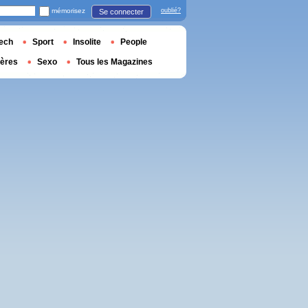
mémorisez
oublié?
Se connecter
ech
Sport
Insolite
People
ières
Sexo
Tous les Magazines