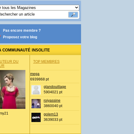
Pas encore membre ?
Proposez votre blog
A COMMUNAUTÉ INSOLITE
AUTEUR DU
TOP MEMBRES
UR
mega
6939868 pt
glandouillage
5904021 pt
roiyassine
3860040 pt
my21
golem13
3639033 pt