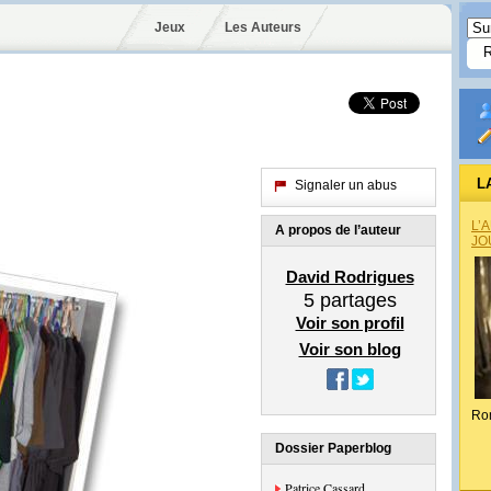
Jeux
Les Auteurs
L
Signaler un abus
L’
A propos de l’auteur
JO
David Rodrigues
5
partages
Voir son profil
Voir son blog
Ro
Dossier Paperblog
Patrice Cassard