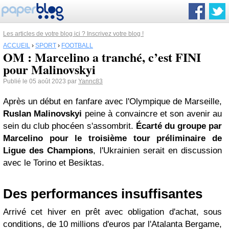
Les articles de votre blog ici ? Inscrivez votre blog !
ACCUEIL
›
SPORT
›
FOOTBALL
OM : Marcelino a tranché, c’est FINI
pour Malinovskyi
Publié le 05 août 2023 par
Yannc83
Après un début en fanfare avec l'Olympique de Marseille,
Ruslan Malinovskyi
peine à convaincre et son avenir au
sein du club phocéen s'assombrit.
Écarté du groupe par
Marcelino pour le troisième tour préliminaire de
Ligue des Champions
, l'Ukrainien serait en discussion
avec le Torino et Besiktas.
Des performances insuffisantes
Arrivé cet hiver en prêt avec obligation d'achat, sous
conditions, de 10 millions d'euros par l'Atalanta Bergame,