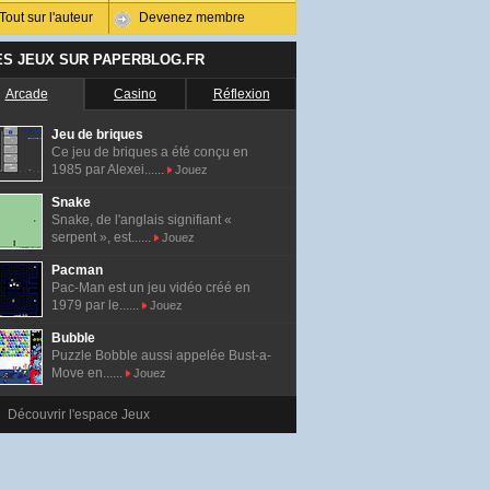
Tout sur l'auteur
Devenez membre
ES JEUX SUR PAPERBLOG.FR
Arcade
Casino
Réflexion
Jeu de briques
Ce jeu de briques a été conçu en
1985 par Alexei......
Jouez
Snake
Snake, de l'anglais signifiant «
serpent », est......
Jouez
Pacman
Pac-Man est un jeu vidéo créé en
1979 par le......
Jouez
Bubble
Puzzle Bobble aussi appelée Bust-a-
Move en......
Jouez
Découvrir l'espace Jeux