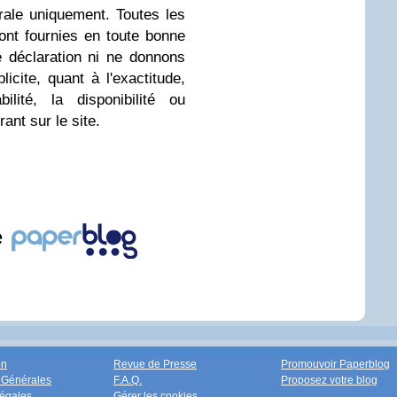
érale uniquement. Toutes les
sont fournies en toute bonne
 déclaration ni ne donnons
icite, quant à l'exactitude,
bilité, la disponibilité ou
rant sur le site.
e
on
Revue de Presse
Promouvoir Paperblog
 Générales
F.A.Q.
Proposez votre blog
égales
Gérer les cookies