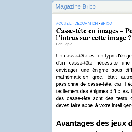
Magazine Brico
ACCUEIL
›
DÉCORATION
›
BRICO
Casse-tête en images – P
l’intrus sur cette image ?
Par
Flopie
Un casse-tête est un type d'énigm
d'un casse-tête nécessite une r
envisager une énigme sous diff
mathématicien grec, était aut
passionné de casse-tête, car il é
facilement des énigmes difficiles. 
des casse-tête sont des tests 
devez faire appel à votre intellige
Avantages des jeux d