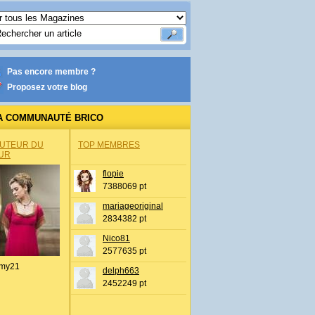
Pas encore membre ?
Proposez votre blog
A COMMUNAUTÉ BRICO
AUTEUR DU
TOP MEMBRES
UR
flopie
7388069 pt
mariageoriginal
2834382 pt
Nico81
2577635 pt
my21
delph663
2452249 pt