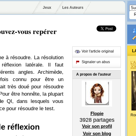
Jeux
Les Auteurs
ouvez-vous repérer
L
Voir l'article original
e à résoudre. La résolution
Signaler un abus
L’
éflexion latérale. Il faut
JO
érents angles. Archimède,
A propos de l’auteur
refois connu pour être un
tait très doué pour résoudre
Pour être honnête, la plupart
de QI, dans lesquels vous
nce pour résoudre le test.
Flopie
Ro
3928
partages
e réflexion
Voir son profil
Voir son blog