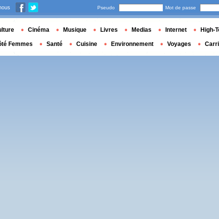
nous
Pseudo
Mot de passe
lture
Cinéma
Musique
Livres
Medias
Internet
High-T
ôté Femmes
Santé
Cuisine
Environnement
Voyages
Carr