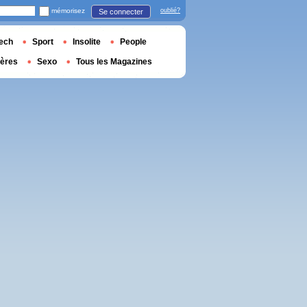
mémorisez
oublié?
Se connecter
ech
Sport
Insolite
People
ières
Sexo
Tous les Magazines