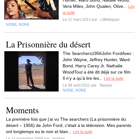
Hunter, Ward Bond, Natalie Wood,
Vera Miles, John Qualen, Olive...
Lire
la suite
Le 11 mars 2012 par
Littlebigxav
NONE
NONE
,
La Prisonnière du désert
The Searchers1956John FordAvec :
John Wayne, Jeffrey Hunter, Ward
Bond, Harry Carey Jr. Nathalie
WoodTout a été dit déjà sur ce film.
Il n’y a qu’à lire les...
Lire la suite
Le 08 août 2011 par
Tepepa
NONE
NONE
,
Moments
La première fois que j'ai vu The searchers (La prisonnière du
désert – 1956) de John Ford, c'était à la télévision. Mes parents
ont longtemps eu le noir et blan...
Lire la suite
Le 14 novembre 2008 par
Inisfree