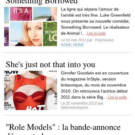
Something Borrowed
La ligne qui sépare l’amour de
l’amitié est très fine. Luke Greenfield
nous présente sa nouvelle comédie,
Something Borrowed. Le réalisateur
de Animal !...
Lire la suite
Le 16 mai 2011 par
Popmovies
NONE
NONE
,
She's just not that into you
Ginnifer Goodwin est en couverture
du magazine InStyle, version
britannique, du mois de novembre
2010. On retrouvera l'actrice début
2011 dans la série Big...
Lire la suite
Le 20 novembre 2010 par
Weloveleslapins
"Role Models" : la bande-annonce