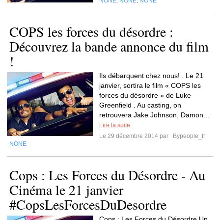
NONE
NONE
NONE
,
,
COPS les forces du désordre :
Découvrez la bande annonce du film
!
Ils débarquent chez nous! . Le 21
janvier, sortira le film « COPS les
forces du désordre » de Luke
Greenfield . Au casting, on
retrouvera Jake Johnson, Damon...
Lire la suite
Le 29 décembre 2014 par
Bypeople_fr
NONE
Cops : Les Forces du Désordre - Au
Cinéma le 21 janvier
#CopsLesForcesDuDesordre
Cops : Les Forces du Désordre Un