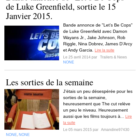
de Luke Greenfield, sortie le 15
Janvier 2015.
Bande annonce de "Let’s Be Cops"
de Luke Greenfield avec Damon
Wayans Jr., Jake Johnson, Rob
Riggle, Nina Dobrev, James D’Arcy
et Andy Garcia.
Lire la suite
Le 25 avril 2014 par
Trailers & News
NONE
Les sorties de la semaine
J’étais un peu désespérée pour les
sorties de la semaine,
heureusement que The cut relève
un peu le niveau. Heureusement
aussi que les films toujours à...
Lire
la suite
Le 05 mars 2015 par
Amandine97430
NONE
NONE
,