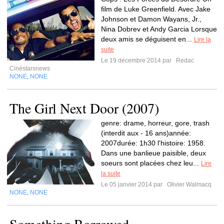
film de Luke Greenfield. Avec Jake
Johnson et Damon Wayans, Jr.,
Nina Dobrev et Andy Garcia Lorsque
deux amis se déguisent en...
Lire la
suite
Le 19 décembre 2014 par
Redac
Cinéstarsnews
NONE
NONE
,
The Girl Next Door (2007)
genre: drame, horreur, gore, trash
(interdit aux - 16 ans)année:
2007durée: 1h30 l'histoire: 1958.
Dans une banlieue paisible, deux
soeurs sont placées chez leu...
Lire
la suite
Le 05 janvier 2014 par
Olivier Walmacq
NONE
NONE
,