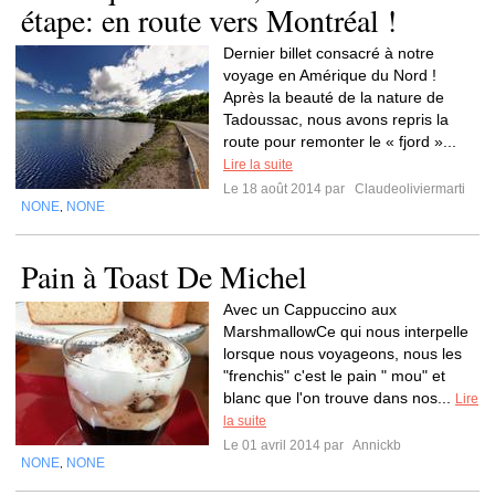
étape: en route vers Montréal !
Dernier billet consacré à notre
voyage en Amérique du Nord !
Après la beauté de la nature de
Tadoussac, nous avons repris la
route pour remonter le « fjord »...
Lire la suite
Le 18 août 2014 par
Claudeoliviermarti
NONE
NONE
,
Pain à Toast De Michel
Avec un Cappuccino aux
MarshmallowCe qui nous interpelle
lorsque nous voyageons, nous les
"frenchis" c'est le pain " mou" et
blanc que l'on trouve dans nos...
Lire
la suite
Le 01 avril 2014 par
Annickb
NONE
NONE
,