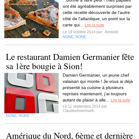
...bonne à faire peur ! mes papilles
ont été agréablement surprises par
cette recette découverte de l'autre
côté de l'atlantique, un point sur la
carte qui...
Lire la suite
Le 19 octobre 2014 par
Annickb
NONE
NONE
,
Le restaurant Damien Germanier fête
sa 1ère bougie à Sion!
Damien Germanier, un jeune chef
valaisan qui monte ! Je vous ai déjà
présenté sa cuisine à plusieurs
reprises maintenant, j’ai toujours
autant de plaisir à alle...
Lire la suite
Le 11 septembre 2014 par
Claudeoliviermarti
NONE
NONE
,
Amérique du Nord, 6ème et dernière