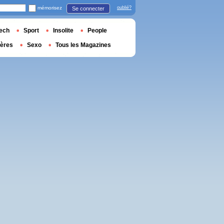
mémorisez
oublié?
Se connecter
ech
Sport
Insolite
People
ières
Sexo
Tous les Magazines