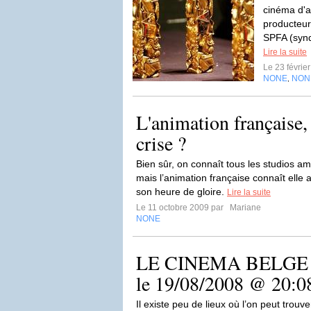
cinéma d'a
producteur
SPFA (synd
Lire la suite
Le 23 févrie
NONE
NON
,
L'animation française,
crise ?
Bien sûr, on connaît tous les studios a
mais l’animation française connaît elle
son heure de gloire.
Lire la suite
Le 11 octobre 2009 par
Mariane
NONE
LE CINEMA BELGE - 
le 19/08/2008 @ 20:0
Il existe peu de lieux où l’on peut trouv