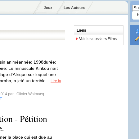
Jeux
Les Auteurs
Liens
Voir les dossiers Films
ssin animéannée: 1998durée:
oire: Le minuscule Kirikou naît
lage d'Afrique sur lequel une
araba, a jeté un terrible...
Lire la
2014 par
Olivier Walmacq
E
ion - Pétition
e.
mer la place qui est due au