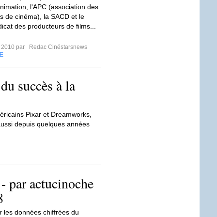
nimation, l'APC (association des
s de cinéma), la SACD et le
icat des producteurs de films...
r 2010 par
Redac Cinéstarsnews
E
 du succès à la
méricains Pixar et Dreamworks,
 aussi depuis quelques années
par actucinoche
8
er les données chiffrées du