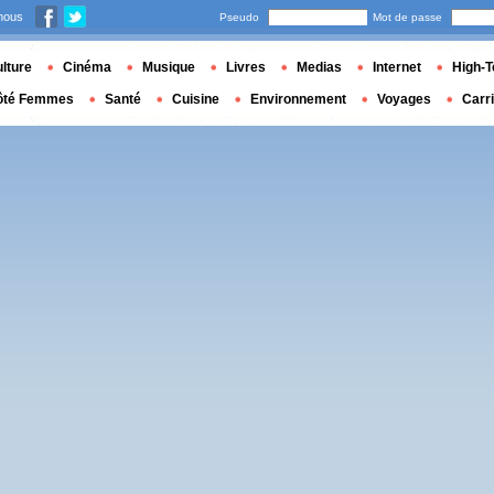
nous
Pseudo
Mot de passe
lture
Cinéma
Musique
Livres
Medias
Internet
High-T
ôté Femmes
Santé
Cuisine
Environnement
Voyages
Carr