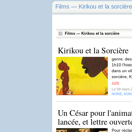
Films — Kirikou et la sorcière
Films — Kirikou et la sorcière
Kirikou et la Sorcière
genre: de
1h10 l'hist
dans un vil
sorcière, K
suite
Le 09 mars 
NONE
NON
,
Un César pour l'animat
lancée, et lettre ouvert
Pour récla