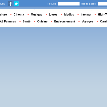
nous
Pseudo
Mot de passe
lture
Cinéma
Musique
Livres
Medias
Internet
High-T
ôté Femmes
Santé
Cuisine
Environnement
Voyages
Carr