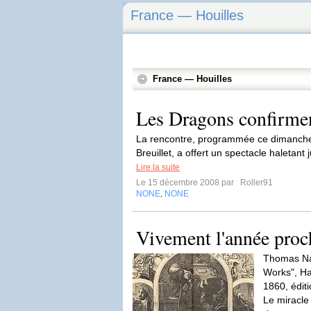
France — Houilles
France — Houilles
Les Dragons confirment
La rencontre, programmée ce dimanch
Breuillet, a offert un spectacle haletan
Lire la suite
Le 15 décembre 2008 par
Roller91
NONE
NONE
,
Vivement l'année proc
Thomas Nas
Works", H
1860, éditi
Le miracle 