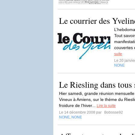
Le courrier des Yvelin
L’hebdomad
Tout savoir
manifestat
couvertes e
suite
Le 20 janvi
NONE
Le Riesling dans tous 
Hier samedi, grande réunion mensuelle
Vineux à Amiens, sur le thème du Riesl
froidure de l'hiver...
Lire la suite
Le 14 décembre 2008 par
Bobosse92
NONE
NONE
,