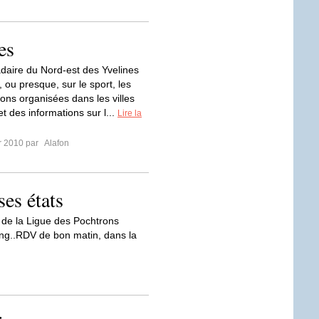
es
aire du Nord-est des Yvelines
, ou presque, sur le sport, les
ions organisées dans les villes
t des informations sur l...
Lire la
er 2010 par
Alafon
ses états
 de la Ligue des Pochtrons
ing..RDV de bon matin, dans la