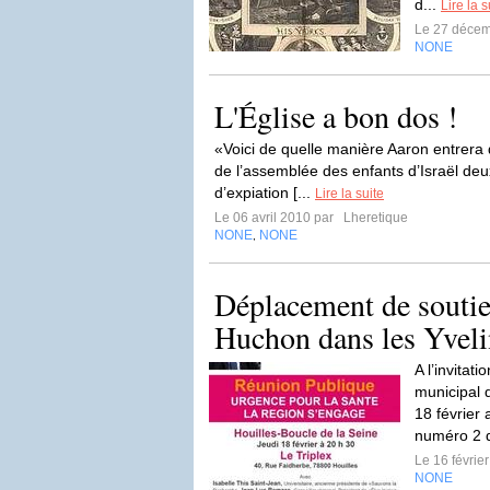
d...
Lire la s
Le 27 déce
NONE
L'Église a bon dos !
«Voici de quelle manière Aaron entrera da
de l’assemblée des enfants d’Israël deu
d’expiation [...
Lire la suite
Le 06 avril 2010 par
Lheretique
NONE
NONE
,
Déplacement de soutien
Huchon dans les Yveli
A l’invitat
municipal d
18 février 
numéro 2 d
Le 16 févrie
NONE