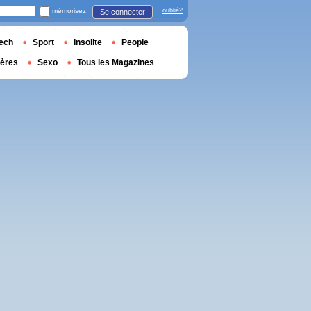
mémorisez
oublié?
Se connecter
ech
Sport
Insolite
People
ières
Sexo
Tous les Magazines