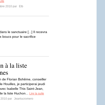
uite
mbre 2010 par
Elb
ns le sanctuaire [...] Il recevra
x boucs pour le sacrifice
 à la liste
nes
ion de Florian Bohême, conseiller
e Houilles, je participerai jeudi
avec Isabelle This Saint-Jean,
e la liste Huchon...
Lire la suite
r 2010 par
Jeanlucromero