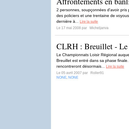
Affrontements en banl
2 personnes, soupçonnées d'avoir pris 
des policiers et une trentaine de voyou
dernière à...
Lire la suite
Le 17 mai 2008 par
Micheljanva
CLRH : Breuillet - Le
Le Championnats Loisir Régional auquel
Breuillet est entré dans sa phase final
rencontreront désormais...
Lire la suite
Le 05 avril 2007 par
Roller91
NONE
NONE
,